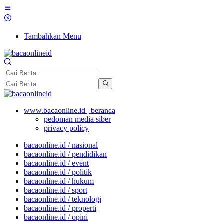
Tambahkan Menu
www.bacaonline.id | beranda
pedoman media siber
privacy policy
bacaonline.id / nasional
bacaonline.id / pendidikan
bacaonline.id / event
bacaonline.id / politik
bacaonline.id / hukum
bacaonline.id / sport
bacaonline.id / teknologi
bacaonline.id / properti
bacaonline.id / opini