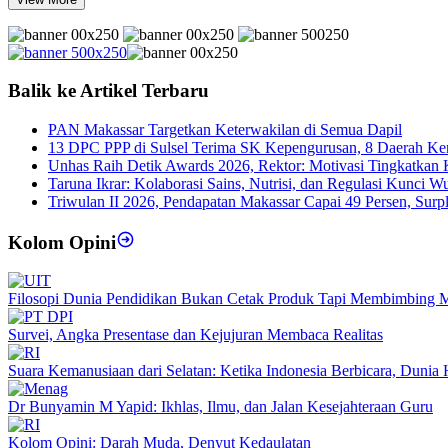
Balik ke Artikel Terbaru
PAN Makassar Targetkan Keterwakilan di Semua Dapil
13 DPC PPP di Sulsel Terima SK Kepengurusan, 8 Daerah K
Unhas Raih Detik Awards 2026, Rektor: Motivasi Tingkatkan K
Taruna Ikrar: Kolaborasi Sains, Nutrisi, dan Regulasi Kunci 
Triwulan II 2026, Pendapatan Makassar Capai 49 Persen, Surp
Kolom Opini
Filosopi Dunia Pendidikan Bukan Cetak Produk Tapi Membimbing 
Survei, Angka Presentase dan Kejujuran Membaca Realitas
Suara Kemanusiaan dari Selatan: Ketika Indonesia Berbicara, Duni
Dr Bunyamin M Yapid: Ikhlas, Ilmu, dan Jalan Kesejahteraan Guru
Kolom Opini: Darah Muda, Denyut Kedaulatan