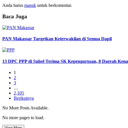
Anda harus
masuk
untuk berkomentar.
Baca Juga
PAN Makassar Targetkan Keterwakilan di Semua Dapil
13 DPC PPP di Sulsel Terima SK Kepengurusan, 8 Daerah Ke
1
2
3
…
2,105
Berikutnya
No More Posts Available.
No more pages to load.
View More