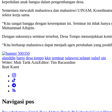
kepedulian anak bangsa dalam pengembangan desa.
Sementara mewakili mahasiswa dan mahasiswi UINAM, Koordinator
sektor kerja sama.
“Kita sangat bangga dengan kesempatan ini. Seminar ini tidak hany
Muhammad Alfajrin.
Dengan suksesnya seminar tersebut, Desa Tompo menunjukkan komitm
“Kita berharap mahasiswa dapat menjadi agen perubahan yang positif
alauddin
barru
desa tompo
kkn
seminar
sulawesi selatan
sulsel
uin
Writer: Muh Tarik Aziz
Editor: Tim Bacaonline
Ikuti Kami
Navigasi pos