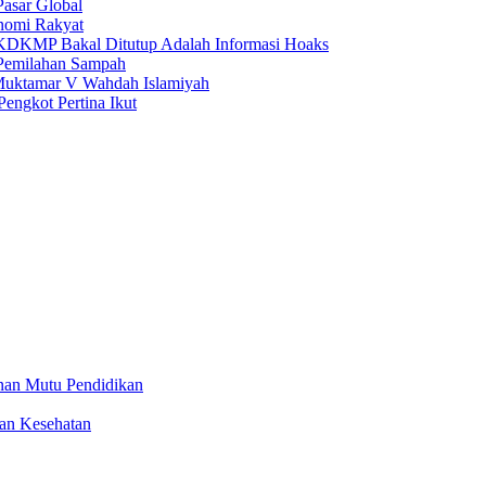
asar Global
nomi Rakyat
g KDKMP Bakal Ditutup Adalah Informasi Hoaks
Pemilahan Sampah
Muktamar V Wahdah Islamiyah
Pengkot Pertina Ikut
nan Mutu Pendidikan
an Kesehatan