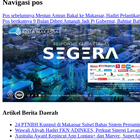
Navigasi pos
Pos sebelumnya
Mentan Amran Bakal ke Makassar, Hadiri Pelantika
Pos berikutnya
9 Bulan Diberi Amanah Jadi Pj Gubernur, Bahtiar Ba
Artikel Berita Daerah
24 PTNBH Kumpul di Makassar Sulsel Bahas Sistem Penjami
Wawali Aliyah Hadiri FKN ADINKES, Perkuat Sinergi Layan
Australia Award Kepincut App Lontara+ dan Marvec, SuperAp