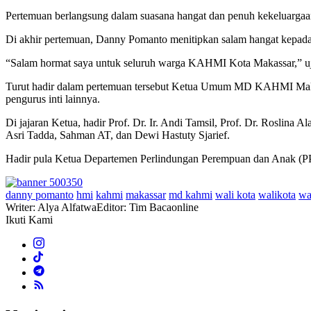
Pertemuan berlangsung dalam suasana hangat dan penuh kekeluargaa
Di akhir pertemuan, Danny Pomanto menitipkan salam hangat kepad
“Salam hormat saya untuk seluruh warga KAHMI Kota Makassar,” u
Turut hadir dalam pertemuan tersebut Ketua Umum MD KAHMI Maka
pengurus inti lainnya.
Di jajaran Ketua, hadir Prof. Dr. Ir. Andi Tamsil, Prof. Dr. Roslina
Asri Tadda, Sahman AT, dan Dewi Hastuty Sjarief.
Hadir pula Ketua Departemen Perlindungan Perempuan dan Anak (P
danny pomanto
hmi
kahmi
makassar
md kahmi
wali kota
walikota
wa
Writer: Alya Alfatwa
Editor: Tim Bacaonline
Ikuti Kami