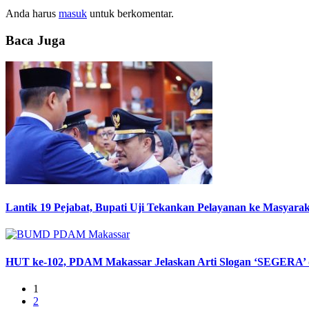
Anda harus
masuk
untuk berkomentar.
Baca Juga
Lantik 19 Pejabat, Bupati Uji Tekankan Pelayanan ke Masyara
HUT ke-102, PDAM Makassar Jelaskan Arti Slogan ‘SEGERA’
1
2