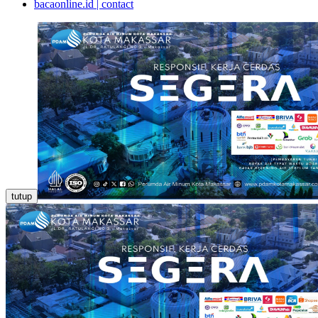
bacaonline.id | contact
tutup