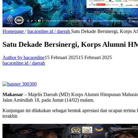
Homepage
/
bacaonline.id / daerah
Satu Dekade Bersinergi, Korps 
Satu Dekade Bersinergi, Korps Alumni H
Author by bacaonline
15 Februari 2025
15 Februari 2025
bacaonline.id / daerah
Makassar
– Majelis Daerah (MD) Korps Alumni Himpunan Mahasisw
Jalan Amirullah 18, pada Jumat (14/02) malam.
Kunjungan ini dilakukan sebagai bentuk apresiasi dan ucapan terim
terakhir.