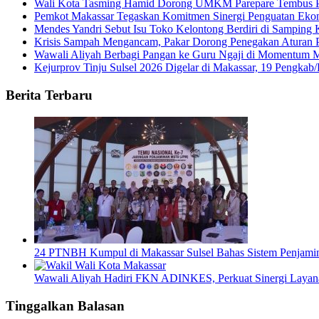
Wali Kota Tasming Hamid Dorong UMKM Parepare Tembus P
Pemkot Makassar Tegaskan Komitmen Sinergi Penguatan Eko
Mendes Yandri Sebut Isu Toko Kelontong Berdiri di Sampin
Krisis Sampah Mengancam, Pakar Dorong Penegakan Aturan 
Wawali Aliyah Berbagi Pangan ke Guru Ngaji di Momentum 
Kejurprov Tinju Sulsel 2026 Digelar di Makassar, 19 Pengkab/
Berita Terbaru
24 PTNBH Kumpul di Makassar Sulsel Bahas Sistem Penjami
Wawali Aliyah Hadiri FKN ADINKES, Perkuat Sinergi Layan
Tinggalkan Balasan