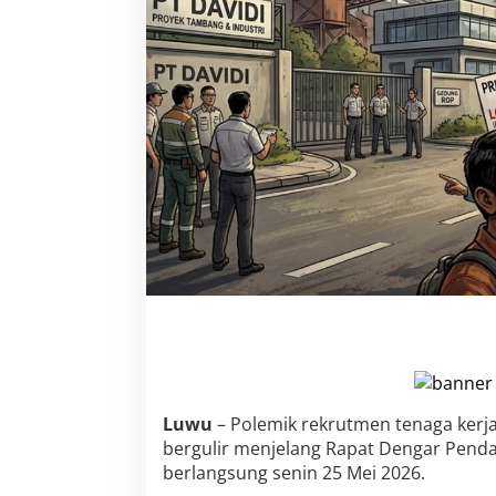
t
:
D
u
g
a
a
n
M
o
b
i
l
i
s
a
s
i
M
a
s
Luwu
– Polemik rekrutmen tenaga kerja
s
bergulir menjelang Rapat Dengar Penda
a
berlangsung senin 25 Mei 2026.
-
T