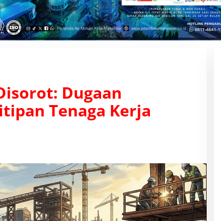
isorot: Dugaan
itipan Tenaga Kerja