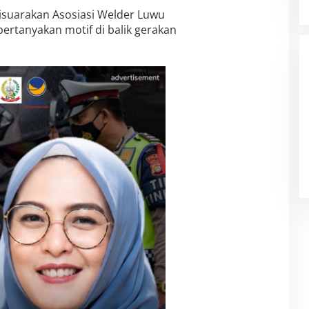
disuarakan Asosiasi Welder Luwu
ertanyakan motif di balik gerakan
Filosopi Dunia Pendidikan Bukan
Cetak Produk Tapi Membimbing
Manusia