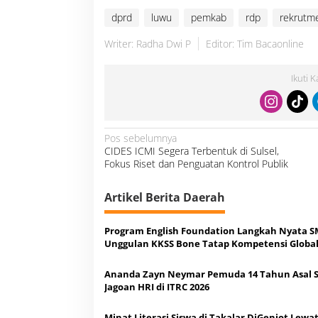
dprd
luwu
pemkab
rdp
rekrutm
Writer: Radha Dwi P
Editor: Tim Bacaonline
Ikuti 
N
Pos sebelumnya
a
CIDES ICMI Segera Terbentuk di Sulsel,
v
i
Fokus Riset dan Penguatan Kontrol Publik
g
a
s
i
Artikel Berita Daerah
p
o
s
Program English Foundation Langkah Nyata 
Unggulan KKSS Bone Tatap Kompetensi Globa
Ananda Zayn Neymar Pemuda 14 Tahun Asal S
Jagoan HRI di ITRC 2026
Minat Literasi Siswa di Takalar DiGenjot Lewa