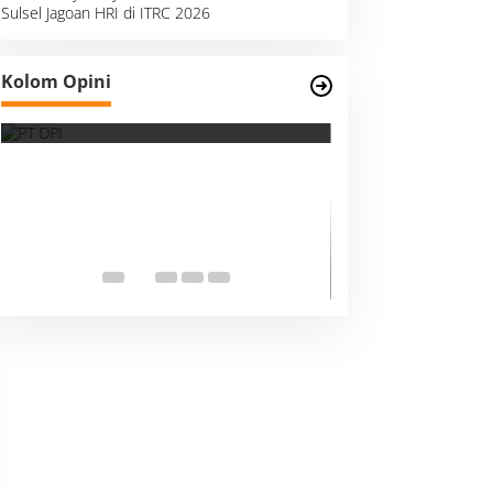
Sulsel Jagoan HRI di ITRC 2026
Survei, Angka Presentase dan
Kolom Opini
Kejujuran Membaca Realitas
Suara Kemanusia
Ketika Indonesia
Dunia Harus Me