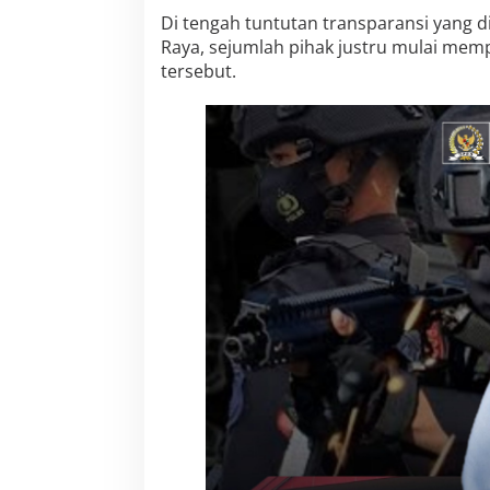
i
Di tengah tuntutan transparansi yang 
t
Raya, sejumlah pihak justru mulai memp
i
tersebut.
p
a
n
T
e
n
a
g
a
K
e
r
j
a
M
e
n
c
u
a
t