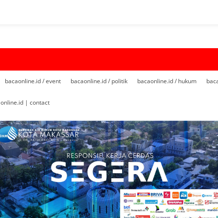
bacaonline.id / event
bacaonline.id / politik
bacaonline.id / hukum
baca
online.id | contact