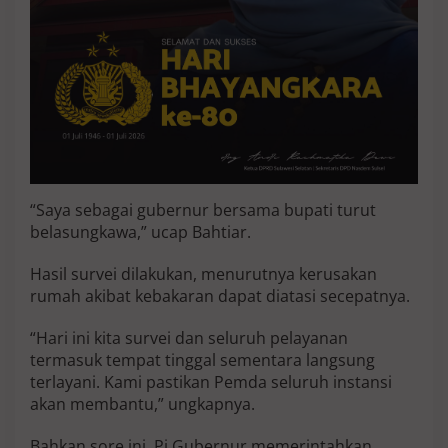
a
n
k
e
K
o
r
b
a
n
T
“Saya sebagai gubernur bersama bupati turut
e
r
belasungkawa,” ucap Bahtiar.
d
a
Hasil survei dilakukan, menurutnya kerusakan
m
rumah akibat kebakaran dapat diatasi secepatnya.
p
a
“Hari ini kita survei dan seluruh pelayanan
k
M
termasuk tempat tinggal sementara langsung
u
terlayani. Kami pastikan Pemda seluruh instansi
s
akan membantu,” ungkapnya.
i
b
Bahkan sore ini, Pj Gubernur memerintahkan
a