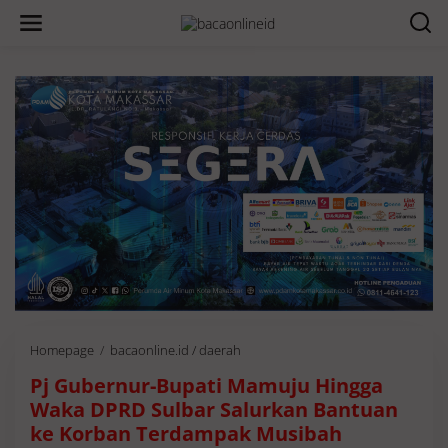
Homepage
/
bacaonline.id / daerah
P
j
Pj Gubernur-Bupati Mamuju Hingga
G
u
Waka DPRD Sulbar Salurkan Bantuan
b
ke Korban Terdampak Musibah
e