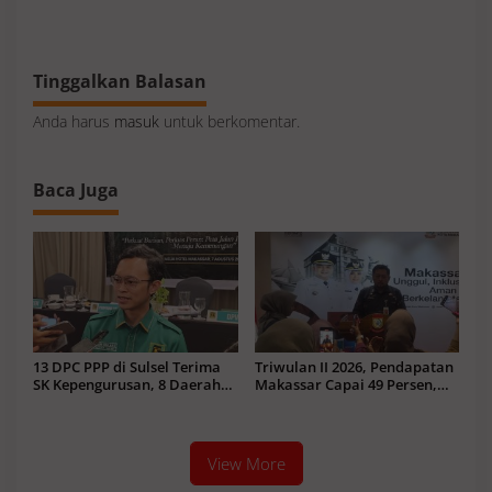
Makassar Luncurkan
Pembahasan KUA-PPAS 2027
SiAkses
Tinggalkan Balasan
Anda harus
masuk
untuk berkomentar.
Baca Juga
13 DPC PPP di Sulsel Terima
Triwulan II 2026, Pendapatan
SK Kepengurusan, 8 Daerah
Makassar Capai 49 Persen,
Kenapa Menggantung?
Surplus Rp130 Miliar
View More