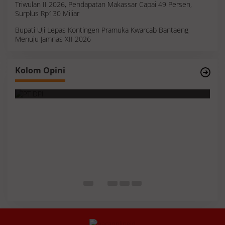
Triwulan II 2026, Pendapatan Makassar Capai 49 Persen,
Surplus Rp130 Miliar
Bupati Uji Lepas Kontingen Pramuka Kwarcab Bantaeng
Menuju Jamnas XII 2026
Survei, Angka Presentase dan Kejujuran
Kolom Opini
Membaca Realitas
S
I
M