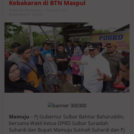
Kebakaran di BTN Maspul
r
n
Author By Bacaonline
1 Februari 2025
u
Bacaonline.id / Daerah
r
-
B
u
p
a
t
i
M
a
m
u
j
u
H
i
n
g
Mamuju
– Pj Gubernur Sulbar Bahtiar Baharuddin,
g
a
bersama Wakil Ketua DPRD Sulbar Suraidah
W
Suhardi dan Bupati Mamuju Sutinah Suhardi dan Pj
a