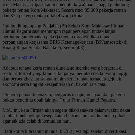
Kota Makassar dipastikan memenuhi kewajiban sebagai pelindung
pekerja rentan Kota Makassar. Secara rinci 35.000 pekerja rentan
dan 875 pekerja rentan difabel warga kota.
Hal itu diungkapkan Penjabat (Pj) Sekda Kota Makassar Firman
Hamid Pagarra saat memimpin rapat persiapan tindak lanjut
perlindungan terhadap pekerja rentan dirangkaikan rapat
perpanjangan kerjasama BPJS Ketenagakerjaan (BPJamsostek) di
Ruang Rapat Sekda, Balaikota, Senin (4/3).
Adapun tenaga kerja rentan dimaksud mereka yang bergerak di
sektor informal yang kondisi kerjanya memiliki resiko yang tinggi
dan berpenghasilan sangat minim serta rentan terhadap gejolak
ekonomi serta tingkat kesejahteraan di bawah rata-rata.
“Seperti pemandi jenazah, pengurus masjid, nelayan dan pekerja
bukan penerima upah lainnya,” ujar Firman Hamid Pagarra.
MoU ini, kata Firman akan segera dilaksanakan dalam waktu dekat
sembari melengkapi kesepakatan bersama antara dua belah pihak
agar tak ada celah di kemudian hari.
“Jadi kouta kita tahun ini ada 35.782 jiwa tapi setelah diverifikasi