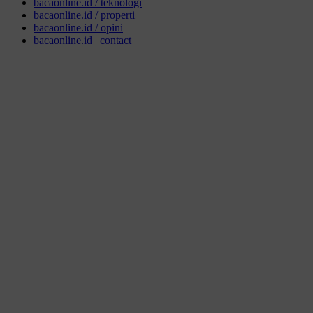
bacaonline.id / teknologi
bacaonline.id / properti
bacaonline.id / opini
bacaonline.id | contact