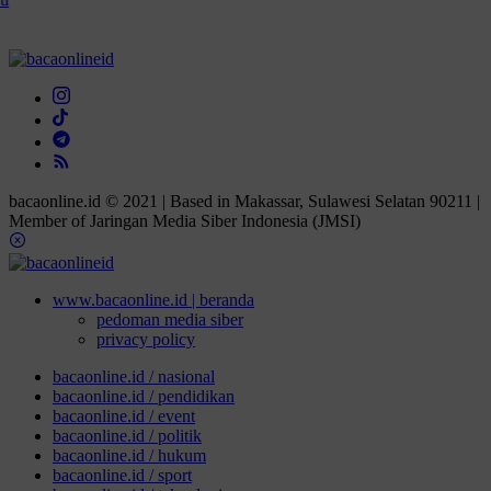
bacaonline.id © 2021 | Based in Makassar, Sulawesi Selatan 90211 |
Member of Jaringan Media Siber Indonesia (JMSI)
www.bacaonline.id | beranda
pedoman media siber
privacy policy
bacaonline.id / nasional
bacaonline.id / pendidikan
bacaonline.id / event
bacaonline.id / politik
bacaonline.id / hukum
bacaonline.id / sport