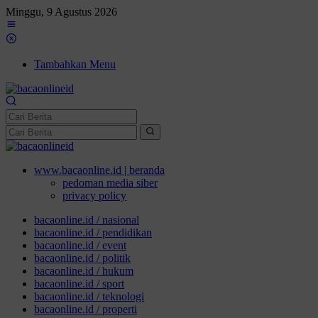
Minggu, 9 Agustus 2026
Tambahkan Menu
www.bacaonline.id | beranda
pedoman media siber
privacy policy
bacaonline.id / nasional
bacaonline.id / pendidikan
bacaonline.id / event
bacaonline.id / politik
bacaonline.id / hukum
bacaonline.id / sport
bacaonline.id / teknologi
bacaonline.id / properti