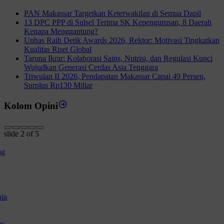
PAN Makassar Targetkan Keterwakilan di Semua Dapil
13 DPC PPP di Sulsel Terima SK Kepengurusan, 8 Daerah
Kenapa Menggantung?
Unhas Raih Detik Awards 2026, Rektor: Motivasi Tingkatkan
Kualitas Riset Global
Taruna Ikrar: Kolaborasi Sains, Nutrisi, dan Regulasi Kunci
Wujudkan Generasi Cerdas Asia Tenggara
Triwulan II 2026, Pendapatan Makassar Capai 49 Persen,
Surplus Rp130 Miliar
Kolom Opini
slide
2
of 5
g
ia
u