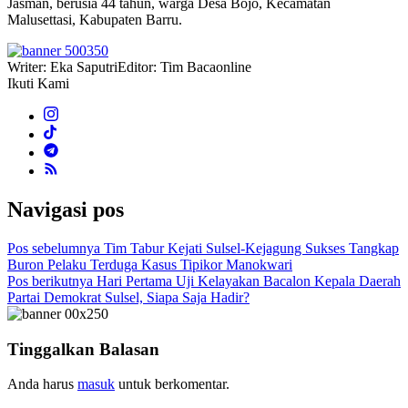
Jasman, berusia 44 tahun, warga Desa Bojo, Kecamatan
Malusettasi, Kabupaten Barru.
Writer: Eka Saputri
Editor: Tim Bacaonline
Ikuti Kami
Navigasi pos
Pos sebelumnya
Tim Tabur Kejati Sulsel-Kejagung Sukses Tangkap
Buron Pelaku Terduga Kasus Tipikor Manokwari
Pos berikutnya
Hari Pertama Uji Kelayakan Bacalon Kepala Daerah
Partai Demokrat Sulsel, Siapa Saja Hadir?
Tinggalkan Balasan
Anda harus
masuk
untuk berkomentar.