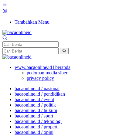
Tambahkan Menu
www.bacaonline.id | beranda
pedoman media siber
privacy policy
bacaonline.id / nasional
bacaonline.id / pendidikan
bacaonline.id / event
bacaonline.id / politik
bacaonline.id / hukum
bacaonline.id / sport
bacaonline.id / teknologi
bacaonline.id / properti
bacaonline.id / opini