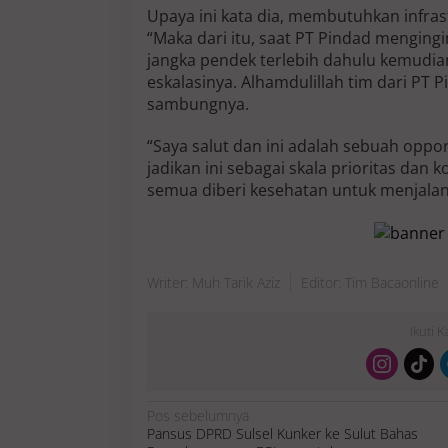
Upaya ini kata dia, membutuhkan infras
“Maka dari itu, saat PT Pindad menging
jangka pendek terlebih dahulu kemudi
eskalasinya. Alhamdulillah tim dari PT P
sambungnya.
“Saya salut dan ini adalah sebuah oppor
jadikan ini sebagai skala prioritas dan
semua diberi kesehatan untuk menjalank
Writer: Muh Tarik Aziz
Editor: Tim Bacaonline
Ikuti 
N
Pos sebelumnya
a
Pansus DPRD Sulsel Kunker ke Sulut Bahas
v
i