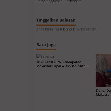
Penyelenggaraan BPJamsostek
g
a
s
i
p
o
s
Tinggalkan Balasan
Anda harus
masuk
untuk berkomentar.
Baca Juga
Triwulan II 2026, Pendapatan
Makassar Capai 49 Persen, Surplus
Rp130 Miliar
Donor Da
Makassar
Ratusan 