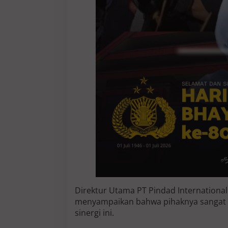
I
k
a
n
Direktur Utama PT Pindad International L
menyampaikan bahwa pihaknya sangat b
sinergi ini.