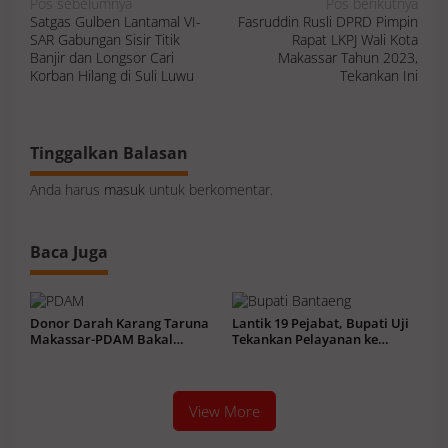
N
Pos sebelumnya
Pos berikutnya
a
Satgas Gulben Lantamal VI-
Fasruddin Rusli DPRD Pimpin
v
i
SAR Gabungan Sisir Titik
Rapat LKPJ Wali Kota
g
a
Banjir dan Longsor Cari
Makassar Tahun 2023,
s
Korban Hilang di Suli Luwu
Tekankan Ini
i
p
o
s
Tinggalkan Balasan
Anda harus
masuk
untuk berkomentar.
Baca Juga
Donor Darah Karang Taruna
Lantik 19 Pejabat, Bupati Uji
Makassar-PDAM Bakal
Tekankan Pelayanan ke
Kumpul Ratusan Kantong
Masyarakat Terus Meningkat
View More