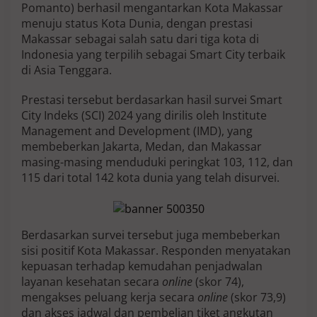
Pomanto) berhasil mengantarkan Kota Makassar
i
S
menuju status Kota Dunia, dengan prestasi
a
Makassar sebagai salah satu dari tiga kota di
l
Indonesia yang terpilih sebagai Smart City terbaik
a
di Asia Tenggara.
h
S
a
Prestasi tersebut berdasarkan hasil survei Smart
t
City Indeks (SCI) 2024 yang dirilis oleh Institute
u
Management and Development (IMD), yang
K
membeberkan Jakarta, Medan, dan Makassar
o
t
masing-masing menduduki peringkat 103, 112, dan
a
115 dari total 142 kota dunia yang telah disurvei.
d
i
I
n
Berdasarkan survei tersebut juga membeberkan
d
sisi positif Kota Makassar. Responden menyatakan
o
n
kepuasan terhadap kemudahan penjadwalan
e
layanan kesehatan secara
online
(skor 74),
s
mengakses peluang kerja secara
online
(skor 73,9)
i
dan akses jadwal dan pembelian tiket angkutan
a