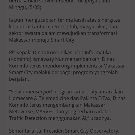
berdasarkan survei tersebut.” ucapnya pada
s
Minggu, (5/05).
i
a
Ia pun mengucapkan terima kasih atas sinergitas
T
kolaborasi antara pemerintah, masyarakat, dan
e
n
sektor swasta dalam mewujudkan transformasi
g
Makassar menuju Smart City.
g
a
Plt Kepala Dinas Komunikasi dan Informatika
r
(Kominfo) Ismawaty Nur menambahkan, Dinas
a
Kominfo terus mendorong implementasi Makassar
Smart City melalui berbagai program yang telah
berjalan.
“Selain men
support
program smart city antara lain
Homecare & Telemedicine dan Pakinta E-Tax, Dinas
Kominfo terus mengembangkan Makassar
Metaverse, MARVEC dan yang terbaru adalah
Traffic Detection menggunakan AI,” ucapnya.
Sementara itu, Presiden Smart City Observatory,