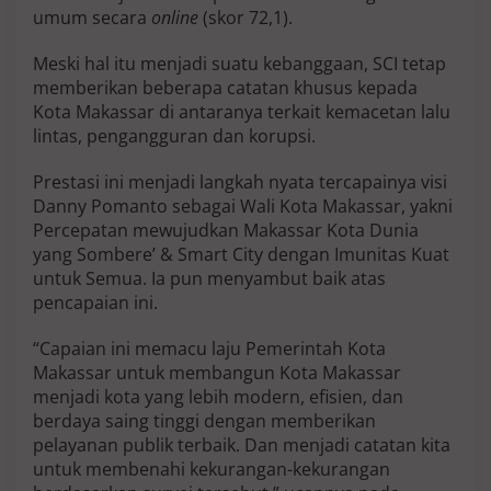
d
umum secara
online
(skor 72,1).
e
n
Meski hal itu menjadi suatu kebanggaan, SCI tetap
g
memberikan beberapa catatan khusus kepada
a
Kota Makassar di antaranya terkait kemacetan lalu
n
S
lintas, pengangguran dan korupsi.
m
a
Prestasi ini menjadi langkah nyata tercapainya visi
r
Danny Pomanto sebagai Wali Kota Makassar, yakni
t
Percepatan mewujudkan Makassar Kota Dunia
C
i
yang Sombere’ & Smart City dengan Imunitas Kuat
t
untuk Semua. Ia pun menyambut baik atas
y
pencapaian ini.
T
e
“Capaian ini memacu laju Pemerintah Kota
r
b
Makassar untuk membangun Kota Makassar
a
menjadi kota yang lebih modern, efisien, dan
i
berdaya saing tinggi dengan memberikan
k
pelayanan publik terbaik. Dan menjadi catatan kita
d
untuk membenahi kekurangan-kekurangan
i
A