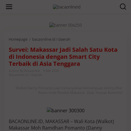
Homepage
/
bacaonline.id / daerah
S
u
Survei: Makassar Jadi Salah Satu Kota
r
v
di Indonesia dengan Smart City
e
Terbaik di Asia Tenggara
i
:
Author By Bacaonline
5 Mei 2024
Bacaonline.id / Daerah
M
a
k
Walkot Danny Pomanto saat menunjukkan kemampuan kinerja War
a
Room milik Pemkot Makassar. (Dok. Humas Kominfo)
s
s
a
r
J
BACAONLINE.ID, MAKASSAR – Wali Kota (Walkot)
a
Makassar Moh Ramdhan Pomanto (Danny
d