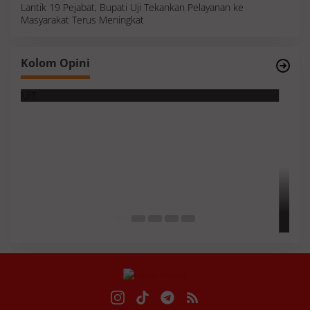
Lantik 19 Pejabat, Bupati Uji Tekankan Pelayanan ke
Masyarakat Terus Meningkat
Kolom Opini
Survei, Angka Presentase dan Kejujuran
S
Membaca Realitas
I
M