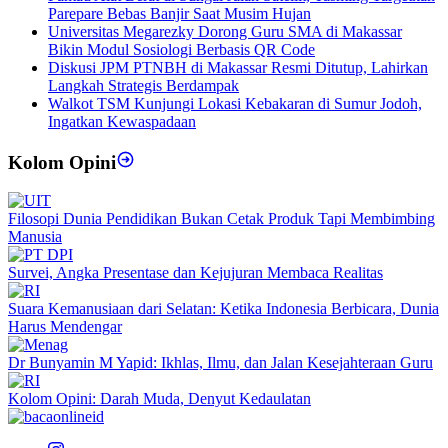
Parepare Bebas Banjir Saat Musim Hujan
Universitas Megarezky Dorong Guru SMA di Makassar
Bikin Modul Sosiologi Berbasis QR Code
Diskusi JPM PTNBH di Makassar Resmi Ditutup, Lahirkan
Langkah Strategis Berdampak
Walkot TSM Kunjungi Lokasi Kebakaran di Sumur Jodoh,
Ingatkan Kewaspadaan
Kolom Opini
Filosopi Dunia Pendidikan Bukan Cetak Produk Tapi Membimbing
Manusia
Survei, Angka Presentase dan Kejujuran Membaca Realitas
Suara Kemanusiaan dari Selatan: Ketika Indonesia Berbicara, Dunia
Harus Mendengar
Dr Bunyamin M Yapid: Ikhlas, Ilmu, dan Jalan Kesejahteraan Guru
Kolom Opini: Darah Muda, Denyut Kedaulatan