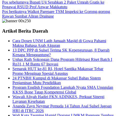
Pos sebelumnya
Bupati Uji Serahkan 2 Paket Umrah Gratis ke
Pegawai RSUD Prof Anwar Makkatutu
Pos berikutnya
Walkot Parepare TSM Inspeksi ke Gorong-gorong
Rawan Sumbat Aliran Drainase
Artikel Berita Daerah
Cara Dosen UNM Latih Jamaah Masjid di Gowa Pahami
Makna Bahasa Arab Alquran
13 DPC PPP di Sulsel Terima SK Kepengurusan, 8 Daerah
Kenapa Menggantung?
Unhas Raih Sokongan Dana Program Hilirisasi Riset Batch I
Rp31,1 M Bantu 67 Inovasi
Semarak HUT ke-81 RI, Hotel Santika Makassar Tebar
Promo Menginap Spesial Agustus
24 PTNBH Kumpul di Makassar Sulsel Bahas Sistem
Penjaminan Mutu Pendidikan
Program English Foundation Langkah Nyata SMA Unggulan
KKSS Bone Tatap Kompetensi Global
Wawali Aliyah Hadiri FKN ADINKES, Perkuat Sinergi
Layanan Kesehatan
Ananda Zayn Neymar Pemuda 14 Tahun Asal Sulsel Jagoan
HRI di ITRC 2026
Wali Kota Tasming Hamid Dorong UMKM Parepare Tembus