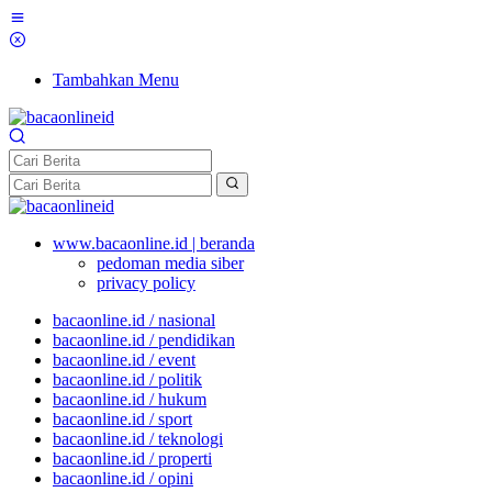
Tambahkan Menu
www.bacaonline.id | beranda
pedoman media siber
privacy policy
bacaonline.id / nasional
bacaonline.id / pendidikan
bacaonline.id / event
bacaonline.id / politik
bacaonline.id / hukum
bacaonline.id / sport
bacaonline.id / teknologi
bacaonline.id / properti
bacaonline.id / opini