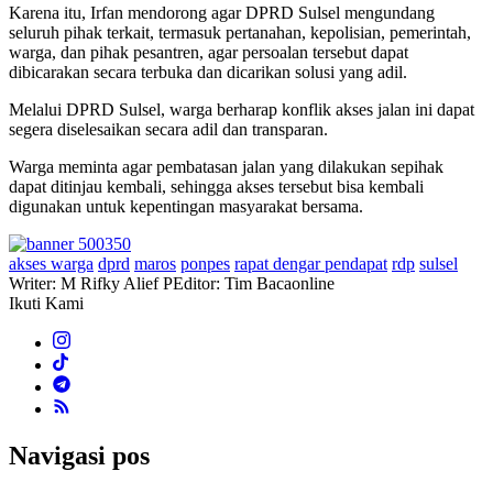
Karena itu, Irfan mendorong agar DPRD Sulsel mengundang
seluruh pihak terkait, termasuk pertanahan, kepolisian, pemerintah,
warga, dan pihak pesantren, agar persoalan tersebut dapat
dibicarakan secara terbuka dan dicarikan solusi yang adil.
Melalui DPRD Sulsel, warga berharap konflik akses jalan ini dapat
segera diselesaikan secara adil dan transparan.
Warga meminta agar pembatasan jalan yang dilakukan sepihak
dapat ditinjau kembali, sehingga akses tersebut bisa kembali
digunakan untuk kepentingan masyarakat bersama.
akses warga
dprd
maros
ponpes
rapat dengar pendapat
rdp
sulsel
Writer: M Rifky Alief P
Editor: Tim Bacaonline
Ikuti Kami
Navigasi pos