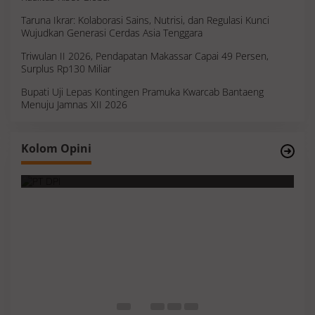
Taruna Ikrar: Kolaborasi Sains, Nutrisi, dan Regulasi Kunci
Wujudkan Generasi Cerdas Asia Tenggara
Triwulan II 2026, Pendapatan Makassar Capai 49 Persen,
Surplus Rp130 Miliar
Bupati Uji Lepas Kontingen Pramuka Kwarcab Bantaeng
Menuju Jamnas XII 2026
Survei, Angka Presentase dan Kejujuran
Kolom Opini
Membaca Realitas
S
I
M