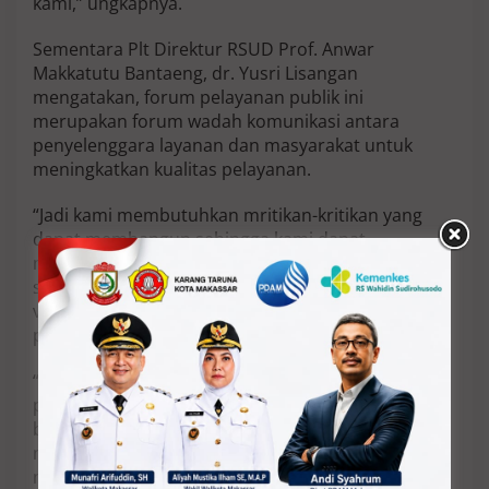
kami,” ungkapnya.
Sementara Plt Direktur RSUD Prof. Anwar
Makkatutu Bantaeng, dr. Yusri Lisangan
mengatakan, forum pelayanan publik ini
merupakan forum wadah komunikasi antara
penyelenggara layanan dan masyarakat untuk
meningkatkan kualitas pelayanan.
“Jadi kami membutuhkan mritikan-kritikan yang
dapat membangun sehingga kami dapat
memperbaiki, terutama layanan-layanan di rumah
sakit kami. Jadi, Rumah Sakit Bantaeng mempunyai
visi terwujudnya Rumah Sakit Bantaeng sebagai
primadona di Sulawesi Selatan, ” katanya.
“Menciptakan pelayanan kesehatan mandiri dan
proaktif, menciptakan pelayanan kesehatan
berorientasi kendali mutu dan kendali biaya, serta
meningkatkan profesionalisme sumber daya
manusia, ” tambahnya.