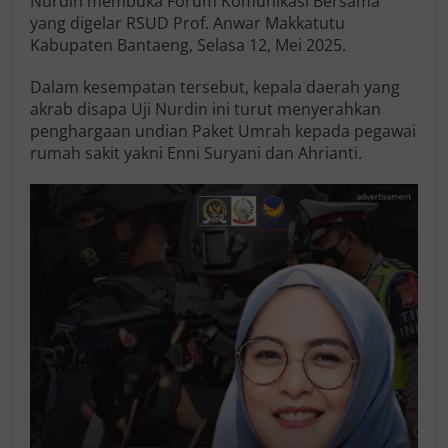
Nurdin membuka Forum Komunikasi Bersama
t
yang digelar RSUD Prof. Anwar Makkatutu
i
Kabupaten Bantaeng, Selasa 12, Mei 2025.
s
k
e
Dalam kesempatan tersebut, kepala daerah yang
P
akrab disapa Uji Nurdin ini turut menyerahkan
e
penghargaan undian Paket Umrah kepada pegawai
g
rumah sakit yakni Enni Suryani dan Ahrianti.
a
w
a
i
R
S
U
D
P
r
o
f
A
n
w
a
r