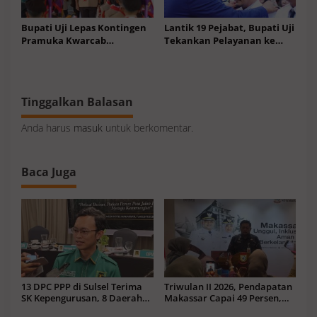
Bupati Uji Lepas Kontingen
Lantik 19 Pejabat, Bupati Uji
Pramuka Kwarcab
Tekankan Pelayanan ke
Bantaeng Menuju Jamnas
Masyarakat Terus
XII 2026
Meningkat
Tinggalkan Balasan
Anda harus
masuk
untuk berkomentar.
Baca Juga
13 DPC PPP di Sulsel Terima
Triwulan II 2026, Pendapatan
SK Kepengurusan, 8 Daerah
Makassar Capai 49 Persen,
Kenapa Menggantung?
Surplus Rp130 Miliar