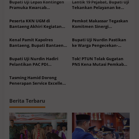
Bupati Uji Lepas Kontingen
Lantik 19 Pejabat, Bupati Uji
Pramuka Kwarcab
Tekankan Pelayanan ke
Bantaeng Menuju Jamnas
Masyarakat Terus
XII 2026
Meningkat
Peserta KKN UGM di
Pemkot Makassar Tegaskan
Bantaeng Akhiri Kegiatan
Komitmen Sinergi
Usai 50 Hari Proses Studi, Ini
Penguatan Ekonomi Rakyat
Kata Bupati Uji
Kenal Pamit Kapolres
Bupati Uji Nurdin Pastikan
Bantaeng, Bupati Bantaeng
ke Warga Pengecekan-
Harap Sinergitas Semakin
Pengobatan Tuberkulosis di
Kuat
Bantaeng Gratis
Bupati Uji Nurdin Hadiri
Tok! PTUN Tolak Gugatan
Pelantikan PAC PDI
PNS Kena Mutasi Pemkab
Perjuangan Kabupaten
Bantaeng, Ini Amar
Bantaeng
Putusannya
Tasming Hamid Dorong
Penerapan Service Excellent
di RSUD Andi Makkasau
Berita Terbaru