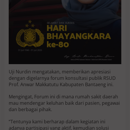
M
a
k
k
a
t
u
t
u
Uji Nurdin mengatakan, memberikan apresiasi
dengan digelarnya forum konsultasi publik RSUD
Prof. Anwar Makkatutu Kabupaten Bantaeng ini.
Mengingat, Forum ini di mana rumah sakit daerah
mau mendengar keluhan baik dari pasien, pegawai
dan berbagai pihak.
“Tentunya kami berharap dalam kegiatan ini
adanya partisipasi yang aktif, kemudian solusi