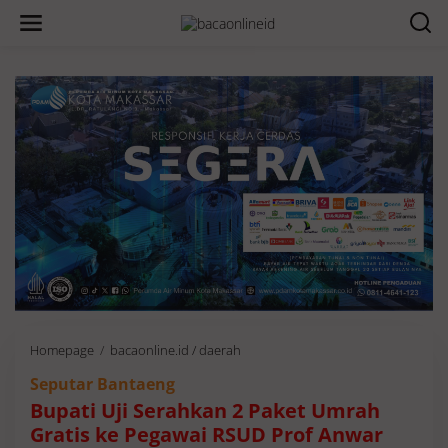
Homepage
/
bacaonline.id / daerah
B
u
Seputar Bantaeng
p
a
Bupati Uji Serahkan 2 Paket Umrah
t
Gratis ke Pegawai RSUD Prof Anwar
i