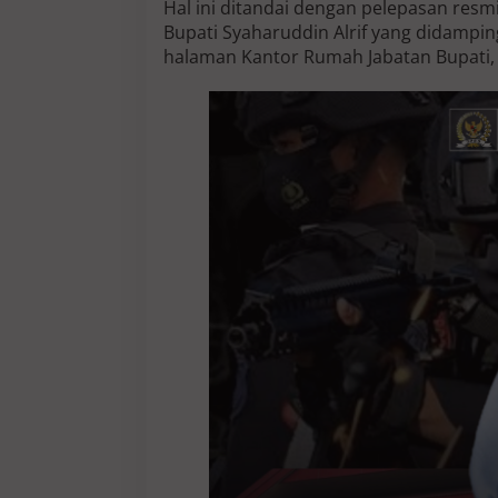
Hal ini ditandai dengan pelepasan resm
a
Bupati Syaharuddin Alrif yang didampin
h
halaman Kantor Rumah Jabatan Bupati, 
a
r
u
d
d
i
n
A
l
r
i
f
L
e
p
a
s
P
e
s
e
r