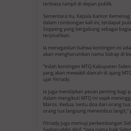
terbiasa tampil di depan publik.
Sementara itu, Kepala Kantor Kemenag 
dalam rombongan kali ini, terdapat pu
Soppeng yang bergabung sebagai bagia
terpisahkan.
Ia menegaskan bahwa kontingen ini ad
akan mengharumkan nama Sidrap di bi
“Inilah kontingen MTQ Kabupaten Sidenr
yang akan mewakili daerah di ajang MTQ 
ujar Fitriady.
Ia juga menitipkan pesan penting bagi p
dalam mengikuti MTQ ini sejak mening
Maros. Kedua, tentu doa dari orang tua.
orang tua langsung menembus langit,” 
Fitriady juga memuji perkembangan Si
Syaharuddin Alrif. “Jaga nama baik Sid