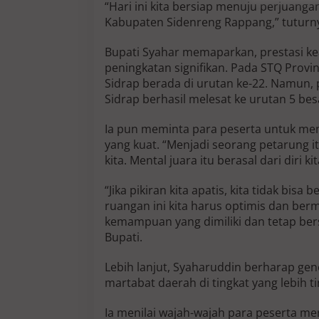
“Hari ini kita bersiap menuju perjuan
Kabupaten Sidenreng Rappang,” tuturn
Bupati Syahar memaparkan, prestasi k
peningkatan signifikan. Pada STQ Provi
Sidrap berada di urutan ke-22. Namun, p
Sidrap berhasil melesat ke urutan 5 bes
Ia pun meminta para peserta untuk mem
yang kuat. “Menjadi seorang petarung i
kita. Mental juara itu berasal dari diri ki
“Jika pikiran kita apatis, kita tidak bis
ruangan ini kita harus optimis dan ber
kemampuan yang dimiliki dan tetap berse
Bupati.
Lebih lanjut, Syaharuddin berharap g
martabat daerah di tingkat yang lebih ti
Ia menilai wajah-wajah para peserta me