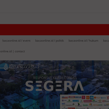
bacaonline.id / event
bacaonline.id / politik
bacaonline.id / hukum
baca
online.id | contact