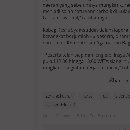
daerah yang sebelumnya mungkin kuran
menjadi salah satu yang terbaik di Sul
kancah nasional,” tambahnya.
Kabag Kesra Syamsuddin dalam laporan
berangkat berjumlah 46 peserta, ditam
dari unsur Kementerian Agama dan Bag
“Peserta telah siap dan lengkap. Insya A
pukul 12.30 hingga 13.00 WITA siang in
rangkaian kegiatan berjalan lancar,” t
generasi qurani
maros
mtq
sidende
syaharuddin alrif
Writer: M Angga
Editor: Tim Bacaonline
Ikuti 