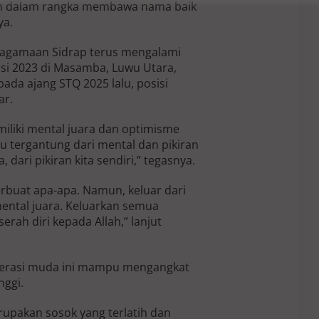
gan dalam rangka membawa nama baik
ya.
eagamaan Sidrap terus mengalami
nsi 2023 di Masamba, Luwu Utara,
ada ajang STQ 2025 lalu, posisi
ar.
iliki mental juara dan optimisme
tu tergantung dari mental dan pikiran
ta, dari pikiran kita sendiri,” tegasnya.
a berbuat apa-apa. Namun, keluar dari
mental juara. Keluarkan semua
rah diri kepada Allah,” lanjut
enerasi muda ini mampu mengangkat
nggi.
rupakan sosok yang terlatih dan