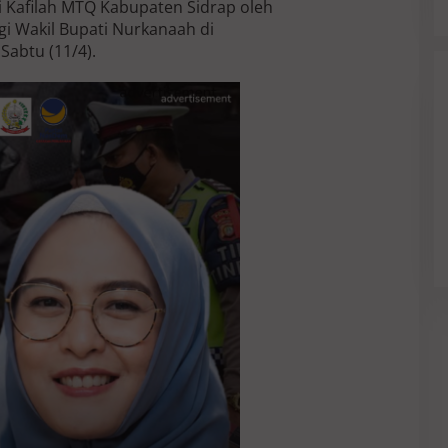
i Kafilah MTQ Kabupaten Sidrap oleh
gi Wakil Bupati Nurkanaah di
Sabtu (11/4).
Filosopi Dunia Pendidikan Bukan
Cetak Produk Tapi Membimbing
Manusia