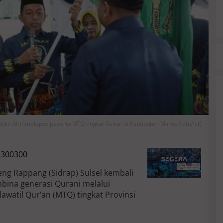
din Alrif melepas peserta MTQ tingkat Sulsel di Kabupaten Maros.(foto/ist)
ng Rappang (Sidrap) Sulsel kembali
na generasi Qurani melalui
awatil Qur’an (MTQ) tingkat Provinsi