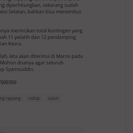
g diperhitungkan, sekarang sudah
awesi Selatan, bahkan bisa menembus
nya merincikan total kontingen yang
bah 11 pelatih dan 12 pendamping
ian Kesra.
llah, kita akan diterima di Maros pada
i. Mohon doanya agar seluruh
utup Syamsuddin.
ng rappang
sidrap
sulsel
Kami