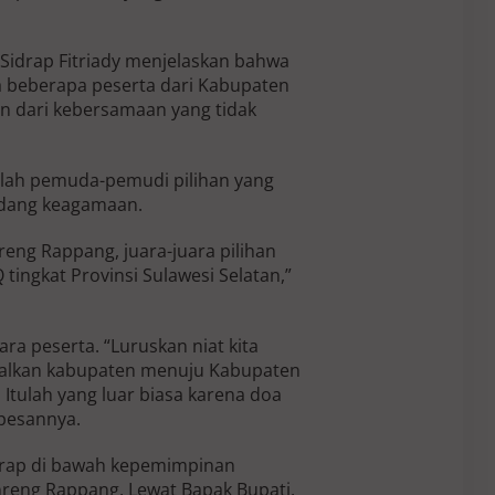
Sidrap Fitriady menjelaskan bahwa
la beberapa peserta dari Kabupaten
n dari kebersamaan yang tidak
alah pemuda-pemudi pilihan yang
dang keagamaan.
eng Rappang, juara-juara pilihan
tingkat Provinsi Sulawesi Selatan,”
ara peserta. “Luruskan niat kita
galkan kabupaten menuju Kabupaten
 Itulah yang luar biasa karena doa
pesannya.
drap di bawah kepemimpinan
enreng Rappang. Lewat Bapak Bupati,