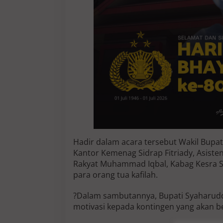
t
a
M
T
Q
Hadir dalam acara tersebut Wakil Bupati
Kantor Kemenag Sidrap Fitriady, Asist
Rakyat Muhammad Iqbal, Kabag Kesra S
para orang tua kafilah.
?Dalam sambutannya, Bupati Syaharuddi
motivasi kepada kontingen yang akan