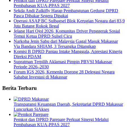
Pemkot dan DPRD Parepare Perkuat Sinergi Melalui
Pembahasan KUA-PPAS 2027
Sekda Andi Zulkifly Harap Pembangunan Gedung DPRD
Pasca Dibakar Segera Dipakai
Operasi ASAP BC Sulbagsel Blok Kerugian Negara dari 83,9
Juta Batang Rokok Ilegal
Jelang Hari Ojol 2026, Komunitas Driver Penggerak Sosial
Temui Ketua DPRD Sulsel Cicu
Narkoba Jenis Sabu dari Malaysia Gagal Masuk Makassar
Via Bandara SHIAM, 3 Tersangka Ditangkap
Komisi B DPRD Pantau Intake Manggala, Apresiasi Kinerja
Direksi PDAM
Supratman Terpilih Aklamasi Pimpin PBVSI Makassar
Periode 2026–2030
Forum IGS 2026, Kemenlu Dorong 28 Delegasi Negara
Sahabat Investasi di Makassar
Berita Terbaru
Transparansi Keuangan Daerah, Sekretariat DPRD Makassar
Luncurkan SiAkses
Pemkot dan DPRD Parepare Perkuat Sinergi Melalui
Pembahasan KUA-PPAS 2027