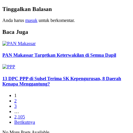
Tinggalkan Balasan
Anda harus
masuk
untuk berkomentar.
Baca Juga
PAN Makassar Targetkan Keterwakilan di Semua Dapil
13 DPC PPP di Sulsel Terima SK Kepengurusan, 8 Daerah
Kenapa Menggantung?
1
2
3
…
2,105
Berikutnya
No More Posts Available.