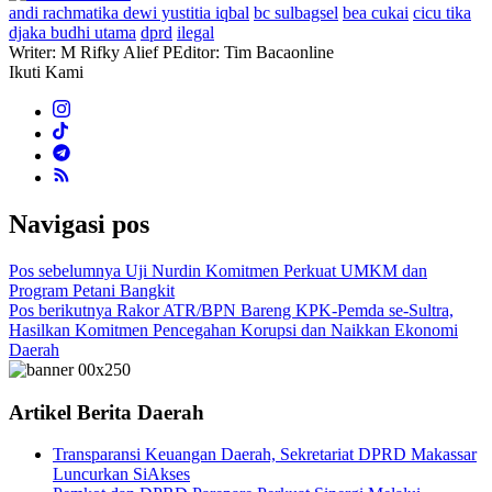
andi rachmatika dewi yustitia iqbal
bc sulbagsel
bea cukai
cicu tika
djaka budhi utama
dprd
ilegal
Writer: M Rifky Alief P
Editor: Tim Bacaonline
Ikuti Kami
Navigasi pos
Pos sebelumnya
Uji Nurdin Komitmen Perkuat UMKM dan
Program Petani Bangkit
Pos berikutnya
Rakor ATR/BPN Bareng KPK-Pemda se-Sultra,
Hasilkan Komitmen Pencegahan Korupsi dan Naikkan Ekonomi
Daerah
Artikel Berita Daerah
Transparansi Keuangan Daerah, Sekretariat DPRD Makassar
Luncurkan SiAkses