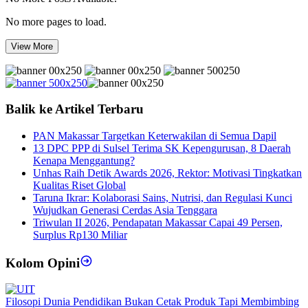
No more pages to load.
View More
Balik ke Artikel Terbaru
PAN Makassar Targetkan Keterwakilan di Semua Dapil
13 DPC PPP di Sulsel Terima SK Kepengurusan, 8 Daerah
Kenapa Menggantung?
Unhas Raih Detik Awards 2026, Rektor: Motivasi Tingkatkan
Kualitas Riset Global
Taruna Ikrar: Kolaborasi Sains, Nutrisi, dan Regulasi Kunci
Wujudkan Generasi Cerdas Asia Tenggara
Triwulan II 2026, Pendapatan Makassar Capai 49 Persen,
Surplus Rp130 Miliar
Kolom Opini
Filosopi Dunia Pendidikan Bukan Cetak Produk Tapi Membimbing