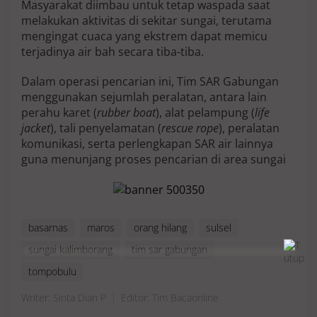
Masyarakat diimbau untuk tetap waspada saat
melakukan aktivitas di sekitar sungai, terutama
mengingat cuaca yang ekstrem dapat memicu
terjadinya air bah secara tiba-tiba.
Dalam operasi pencarian ini, Tim SAR Gabungan
menggunakan sejumlah peralatan, antara lain
perahu karet (
rubber boat
), alat pelampung (
life
jacket
), tali penyelamatan (
rescue rope
), peralatan
komunikasi, serta perlengkapan SAR air lainnya
guna menunjang proses pencarian di area sungai
basarnas
maros
orang hilang
sulsel
sungai kalimborang
tim sar gabungan
tompobulu
Writer: Sinta Dian P
Editor: Tim Bacaonline