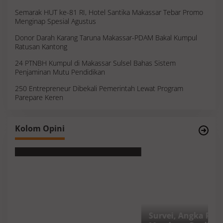
Semarak HUT ke-81 RI, Hotel Santika Makassar Tebar Promo
Menginap Spesial Agustus
Donor Darah Karang Taruna Makassar-PDAM Bakal Kumpul
Ratusan Kantong
24 PTNBH Kumpul di Makassar Sulsel Bahas Sistem
Penjaminan Mutu Pendidikan
250 Entrepreneur Dibekali Pemerintah Lewat Program
Parepare Keren
Survei, Angka Presentase dan Kejujuran
Kolom Opini
Membaca Realitas
S