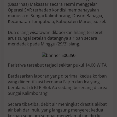
u
(Basarnas) Makassar secara resmi menggelar
W
Operasi SAR terhadap kondisi membahayakan
i
manusia di Sungai Kalimborang, Dusun Bahagia,
s
Kecamatan Tompobulu, Kabupaten Maros, Sulsel.
l
o
k
Dua orang wisatawan dilaporkan hilang terseret
,
arus sungai setelah datangnya air bah secara
2
mendadak pada Minggu (29/3) siang.
O
r
a
n
g
Peristiwa tersebut terjadi sekitar pukul 14.00 WITA.
D
i
Berdasarkan laporan yang diterima, kedua korban
l
yang diidentifikasi bernama Fajrin dan Ica yang
a
beralamat di BTP Blok Ab sedang berenang di area
p
o
Sungai Kalimborang.
r
k
Secara tiba-tiba, debit air meningkat drastis akibat
a
air bah dari hulu yang langsung menyeret kedua
n
korban sebelum sempat menyelamatkan diri ke
H