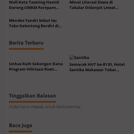
2026
Wali Kota Tasming Hamid
Minat Literasi Siswa di
Dorong UMKM Parepare
Takalar DiGenjot Lewat
Tembus Pasar Global
BAKARYA ala Peserta KKN
Tematik
Mendes Yandri Sebut Isu
Toko Kelontong Berdiri di
Samping KDKMP Bakal
Ditutup Adalah Informasi
Hoaks
Berita Terbaru
Unhas Raih Sokongan Dana
Semarak HUT ke-81 RI, Hotel
Program Hilirisasi Riset
Santika Makassar Tebar
Batch I Rp31,1 M Bantu 67
Promo Menginap Spesial
Inovasi
Agustus
Tinggalkan Balasan
Anda harus
masuk
untuk berkomentar.
Baca Juga