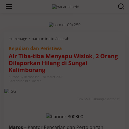
Homepage
/
bacaonline.id / daerah
A
i
Kejadian dan Peristiwa
r
T
Air Tiba-tiba Menyapu Wislok, 2 Orang
i
Dilaporkan Hilang di Sungai
b
Kalimborang
a
-
Author By Bacaonline
30 Maret 2026
t
Bacaonline.id / Daerah
i
b
a
Tim SAR Gabungan.(foto/ist)
M
e
n
y
a
Maros
– Kantor Pencarian dan Pertolongan
p