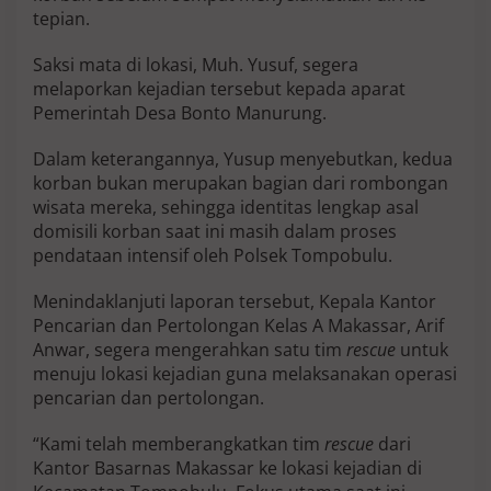
i
tepian.
l
a
Saksi mata di lokasi, Muh. Yusuf, segera
n
melaporkan kejadian tersebut kepada aparat
g
Pemerintah Desa Bonto Manurung.
d
i
S
Dalam keterangannya, Yusup menyebutkan, kedua
u
korban bukan merupakan bagian dari rombongan
n
wisata mereka, sehingga identitas lengkap asal
g
domisili korban saat ini masih dalam proses
a
i
pendataan intensif oleh Polsek Tompobulu.
K
a
Menindaklanjuti laporan tersebut, Kepala Kantor
l
Pencarian dan Pertolongan Kelas A Makassar, Arif
i
Anwar, segera mengerahkan satu tim
rescue
untuk
m
b
menuju lokasi kejadian guna melaksanakan operasi
o
pencarian dan pertolongan.
r
a
“Kami telah memberangkatkan tim
rescue
dari
n
Kantor Basarnas Makassar ke lokasi kejadian di
g