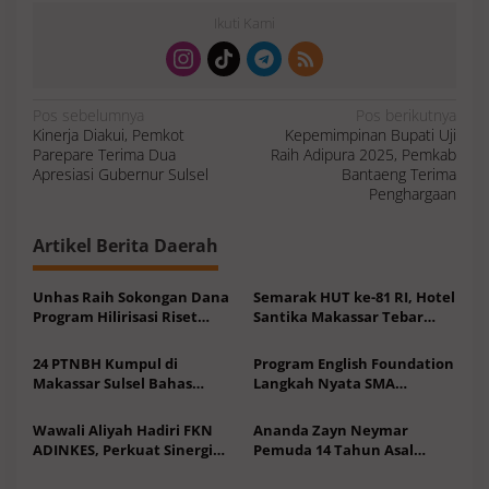
Ikuti Kami
N
Pos sebelumnya
Pos berikutnya
a
Kinerja Diakui, Pemkot
Kepemimpinan Bupati Uji
v
i
Parepare Terima Dua
Raih Adipura 2025, Pemkab
g
a
Apresiasi Gubernur Sulsel
Bantaeng Terima
s
Penghargaan
i
p
o
s
Artikel Berita Daerah
Unhas Raih Sokongan Dana
Semarak HUT ke-81 RI, Hotel
Program Hilirisasi Riset
Santika Makassar Tebar
Batch I Rp31,1 M Bantu 67
Promo Menginap Spesial
Inovasi
Agustus
24 PTNBH Kumpul di
Program English Foundation
Makassar Sulsel Bahas
Langkah Nyata SMA
Sistem Penjaminan Mutu
Unggulan KKSS Bone Tatap
Pendidikan
Kompetensi Global
Wawali Aliyah Hadiri FKN
Ananda Zayn Neymar
ADINKES, Perkuat Sinergi
Pemuda 14 Tahun Asal
Layanan Kesehatan
Sulsel Jagoan HRI di ITRC