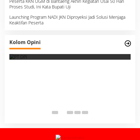
Peserta KKN UGM di Bantaeng Akhiri Kegiatan Usai 50 Hari
Proses Studi, Ini Kata Bupati Uji
Launching Program NADI JKN Diproyeksi Jadi Solusi Menjaga
Keaktifan Peserta
Survei, Angka Presentase dan Kejujuran
Kolom Opini
Membaca Realitas
S
I
M