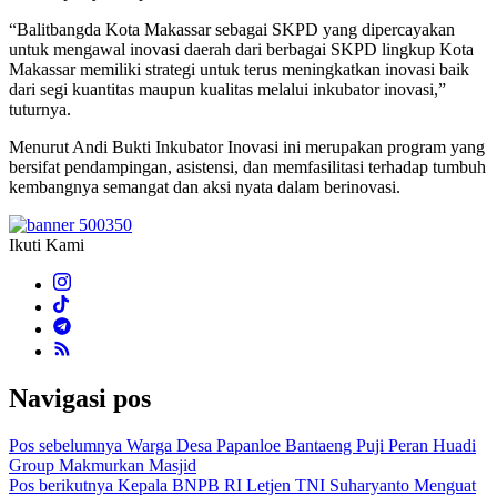
“Balitbangda Kota Makassar sebagai SKPD yang dipercayakan
untuk mengawal inovasi daerah dari berbagai SKPD lingkup Kota
Makassar memiliki strategi untuk terus meningkatkan inovasi baik
dari segi kuantitas maupun kualitas melalui inkubator inovasi,”
tuturnya.
Menurut Andi Bukti Inkubator Inovasi ini merupakan program yang
bersifat pendampingan, asistensi, dan memfasilitasi terhadap tumbuh
kembangnya semangat dan aksi nyata dalam berinovasi.
Ikuti Kami
Navigasi pos
Pos sebelumnya
Warga Desa Papanloe Bantaeng Puji Peran Huadi
Group Makmurkan Masjid
Pos berikutnya
Kepala BNPB RI Letjen TNI Suharyanto Menguat