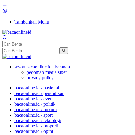
Tambahkan Menu
www.bacaonline.id | beranda
pedoman media siber
privacy policy
bacaonline.id / nasional
bacaonline.id / pendidikan
bacaonline.id / event
bacaonline.id / politik
bacaonline.id / hukum
bacaonline.id / sport
bacaonline.id / teknologi
bacaonline.id / properti
bacaonline.id / opini