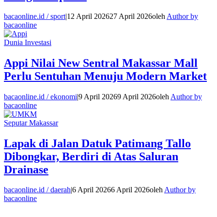
bacaonline.id / sport
|
12 April 2026
27 April 2026
oleh
Author by
bacaonline
Dunia Investasi
Appi Nilai New Sentral Makassar Mall
Perlu Sentuhan Menuju Modern Market
bacaonline.id / ekonomi
|
9 April 2026
9 April 2026
oleh
Author by
bacaonline
Seputar Makassar
Lapak di Jalan Datuk Patimang Tallo
Dibongkar, Berdiri di Atas Saluran
Drainase
bacaonline.id / daerah
|
6 April 2026
6 April 2026
oleh
Author by
bacaonline