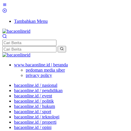
Tambahkan Menu
www.bacaonline.id | beranda
pedoman media siber
privacy policy
bacaonline.id / nasional
bacaonline.id / pendidikan
bacaonline.id / event
bacaonline.id / politik
bacaonline.id / hukum
bacaonline.id / sport
bacaonline.id / teknologi
bacaonline.id / properti
bacaonline.id / opini