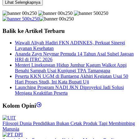
Lihat Selengkapnya
Balik ke Artikel Terbaru
Wawali Aliyah Hadiri FKN ADINKES, Perkuat Sinergi
Layanan Kesehatan
Ananda Zayn Neymar Pemuda 14 Tahun Asal Sulsel Jagoan
HRI di ITRC 2026
Menteri Lingkungan Hidup Jumhur Kagum Walkot Appi
Benahi Sampah Usai Kunjungi TPA Tamangapa
Peserta KKN UGM di Bantaeng Akhiri Kegiatan Usai 50
Hari Proses Studi, Ini Kata Bupati Uji
Launching Program NADI JKN Diproyeksi Jadi Solusi
Menjaga Keaktifan Peserta
Kolom Opini
Filosopi Dunia Pendidikan Bukan Cetak Produk Tapi Membimbing
Manusia