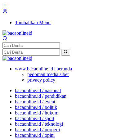
Tambahkan Menu
www.bacaonline.id | beranda
pedoman media siber
privacy policy
bacaonline.id / nasional
bacaonline.id / pendidikan
bacaonline.id / event
bacaonline.id / politik
bacaonline.id / hukum
bacaonline.id / sport
bacaonline.id / teknologi
bacaonline.id / properti
bacaonline.id / opini