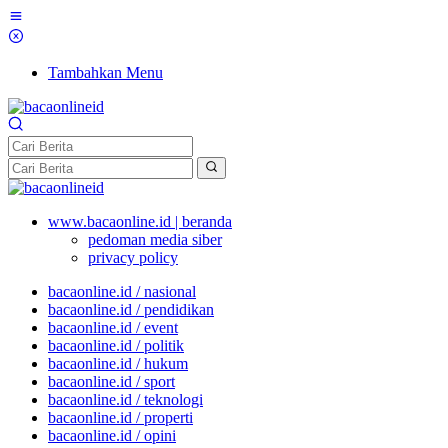
Tambahkan Menu
www.bacaonline.id | beranda
pedoman media siber
privacy policy
bacaonline.id / nasional
bacaonline.id / pendidikan
bacaonline.id / event
bacaonline.id / politik
bacaonline.id / hukum
bacaonline.id / sport
bacaonline.id / teknologi
bacaonline.id / properti
bacaonline.id / opini