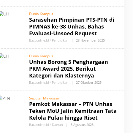
Y
L
B
E
A
H
Dunia Kampus
C
A
Sarasehan Pimpinan PTS-PTN di
A
U
O
T
PIMNAS ke-38 Unhas, Bahas
N
H
L
O
Evaluasi-Unsoed Request
I
R
N
B
Bacaonline.id / Pendidikan
|
28 November 2025
O
E
Y
L
B
E
A
H
Dunia Kampus
C
A
Unhas Borong 5 Penghargaan
A
U
O
T
PKM Award 2025, Berikut
N
H
L
O
Kategori dan Klasternya
I
R
N
B
Bacaonline.id / Pendidikan
|
27 Oktober 2025
O
E
Y
L
B
E
A
H
Seputar Makassar
C
A
Pemkot Makassar – PTN Unhas
A
U
O
T
Teken MoU Jalin Kemitraan Tata
N
H
L
O
Kelola Pulau hingga Riset
I
R
N
B
Bacaonline.id / Daerah
|
5 Agustus 2025
O
E
Y
L
B
E