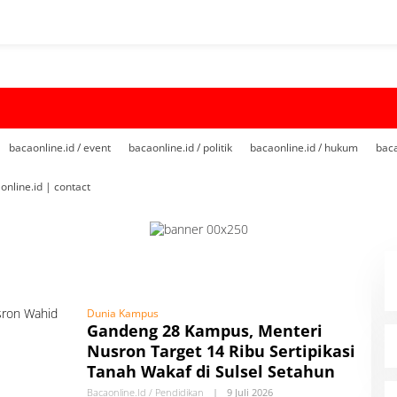
bacaonline.id / event
bacaonline.id / politik
bacaonline.id / hukum
baca
online.id | contact
Dunia Kampus
Gandeng 28 Kampus, Menteri
Nusron Target 14 Ribu Sertipikasi
Tanah Wakaf di Sulsel Setahun
Bacaonline.id / Pendidikan
|
9 Juli 2026
O