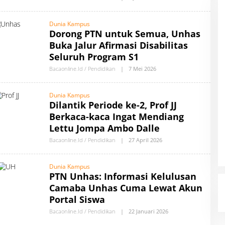
L
E
H
Dunia Kampus
A
Dorong PTN untuk Semua, Unhas
U
T
Buka Jalur Afirmasi Disabilitas
H
O
Seluruh Program S1
R
B
Bacaonline.id / Pendidikan
|
7 Mei 2026
O
Y
L
B
E
A
H
Dunia Kampus
C
A
Dilantik Periode ke-2, Prof JJ
A
U
O
T
Berkaca-kaca Ingat Mendiang
N
H
L
O
Lettu Jompa Ambo Dalle
I
R
N
B
Bacaonline.id / Pendidikan
|
27 April 2026
O
E
Y
L
B
E
A
H
Dunia Kampus
C
A
PTN Unhas: Informasi Kelulusan
A
U
O
T
Camaba Unhas Cuma Lewat Akun
N
H
L
O
Portal Siswa
I
R
N
B
Bacaonline.id / Pendidikan
|
22 Januari 2026
O
E
Y
L
B