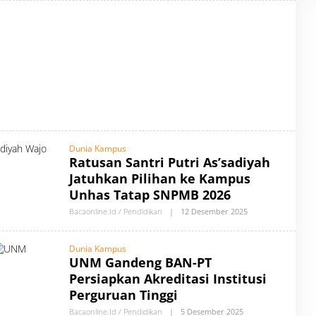
E
A
H
C
A
A
U
O
T
N
H
L
O
I
R
N
B
E
Y
B
A
C
A
O
Dunia Kampus
N
L
Ratusan Santri Putri As’sadiyah
I
Jatuhkan Pilihan ke Kampus
N
E
Unhas Tatap SNPMB 2026
Bacaonline.id / Pendidikan
|
12 Desember 2025
O
L
E
H
Dunia Kampus
A
UNM Gandeng BAN-PT
U
T
Persiapkan Akreditasi Institusi
H
O
Perguruan Tinggi
R
B
Bacaonline.id / Pendidikan
|
5 Desember 2025
O