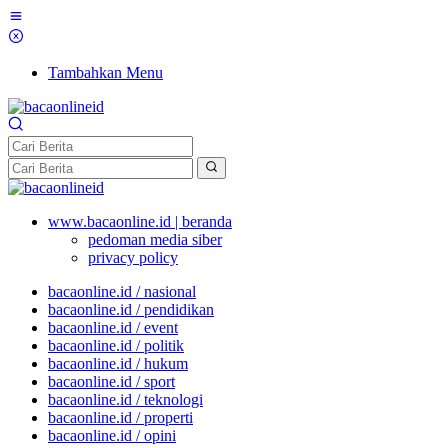
Tambahkan Menu
www.bacaonline.id | beranda
pedoman media siber
privacy policy
bacaonline.id / nasional
bacaonline.id / pendidikan
bacaonline.id / event
bacaonline.id / politik
bacaonline.id / hukum
bacaonline.id / sport
bacaonline.id / teknologi
bacaonline.id / properti
bacaonline.id / opini