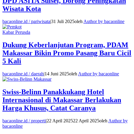
DPD ASITA Sulsel, Dorong Peningkatan
Wisata Kota
bacaonline.id / pariwisata
|
31 Juli 2025
oleh
Author by bacaonline
Kabar Perusda
Dukung Keberlanjutan Program, PDAM
Makassar Bikin Promo Pasang Baru Cicil
5 Kali
bacaonline.id / daerah
|
14 Juni 2025
oleh
Author by bacaonline
Swiss-Belinn Panakkukang Hotel
Internasional di Makassar Berlakukan
Harga Khusus, Catat Caranya
bacaonline.id / properti
|
22 April 2025
22 April 2025
oleh
Author by
bacaonline