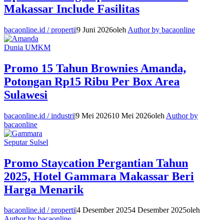
Makassar Include Fasilitas
bacaonline.id / properti
|
9 Juni 2026
oleh
Author by bacaonline
Dunia UMKM
Promo 15 Tahun Brownies Amanda,
Potongan Rp15 Ribu Per Box Area
Sulawesi
bacaonline.id / industri
|
9 Mei 2026
10 Mei 2026
oleh
Author by
bacaonline
Seputar Sulsel
Promo Staycation Pergantian Tahun
2025, Hotel Gammara Makassar Beri
Harga Menarik
bacaonline.id / properti
|
4 Desember 2025
4 Desember 2025
oleh
Author by bacaonline