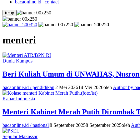
bacaonline.id | contact
tutup
menteri
Dunia Kampus
Beri Kuliah Umum di UNWAHAS, Nusron In
bacaonline.id / pendidikan
|
2 Mei 2026
14 Mei 2026
oleh
Author by ba
Kabar Indonesia
Menteri Kabinet Merah Putih Dirombak T
bacaonline.id / nasional
|
8 September 2025
8 September 2025
oleh
Auth
Seputar Makassar