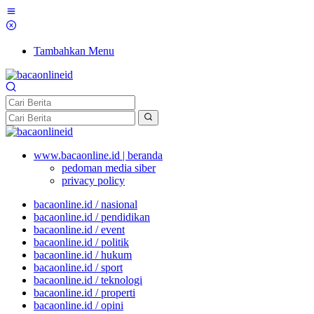
Tambahkan Menu
www.bacaonline.id | beranda
pedoman media siber
privacy policy
bacaonline.id / nasional
bacaonline.id / pendidikan
bacaonline.id / event
bacaonline.id / politik
bacaonline.id / hukum
bacaonline.id / sport
bacaonline.id / teknologi
bacaonline.id / properti
bacaonline.id / opini