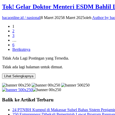
Tok! Gelar Doktor Menteri ESDM Bahlil La
bacaonline.id / nasional
|
8 Maret 2025
8 Maret 2025
oleh
Author by ba
1
2
3
…
6
Berikutnya
Tidak Ada Lagi Postingan yang Tersedia.
Tidak ada lagi halaman untuk dimuat.
Lihat Selengkapnya
Balik ke Artikel Terbaru
24 PTNBH Kumpul di Makassar Sulsel Bahas Sistem Penjami
250 Entrepreneur Dibekali Pemerintah Lewat Program Parepar