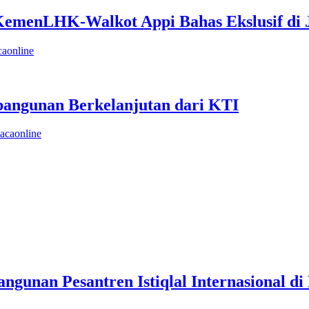
KemenLHK-Walkot Appi Bahas Ekslusif di 
caonline
angunan Berkelanjutan dari KTI
acaonline
unan Pesantren Istiqlal Internasional d