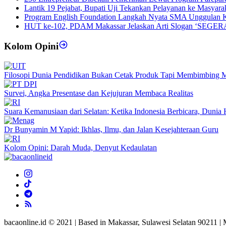
Lantik 19 Pejabat, Bupati Uji Tekankan Pelayanan ke Masyara
Program English Foundation Langkah Nyata SMA Unggulan 
HUT ke-102, PDAM Makassar Jelaskan Arti Slogan ‘SEGERA
Kolom Opini
Filosopi Dunia Pendidikan Bukan Cetak Produk Tapi Membimbing 
Survei, Angka Presentase dan Kejujuran Membaca Realitas
Suara Kemanusiaan dari Selatan: Ketika Indonesia Berbicara, Duni
Dr Bunyamin M Yapid: Ikhlas, Ilmu, dan Jalan Kesejahteraan Guru
Kolom Opini: Darah Muda, Denyut Kedaulatan
bacaonline.id © 2021 | Based in Makassar, Sulawesi Selatan 90211 |