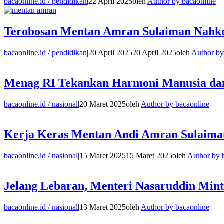
bacaonline.id / pendidikan
|
22 April 2025
oleh
Author by bacaonline
Terobosan Mentan Amran Sulaiman Nahkod
bacaonline.id / pendidikan
|
20 April 2025
20 April 2025
oleh
Author by
Menag RI Tekankan Harmoni Manusia dan
bacaonline.id / nasional
|
20 Maret 2025
oleh
Author by bacaonline
Kerja Keras Mentan Andi Amran Sulaiman
bacaonline.id / nasional
|
15 Maret 2025
15 Maret 2025
oleh
Author by 
Jelang Lebaran, Menteri Nasaruddin Minta
bacaonline.id / nasional
|
13 Maret 2025
oleh
Author by bacaonline