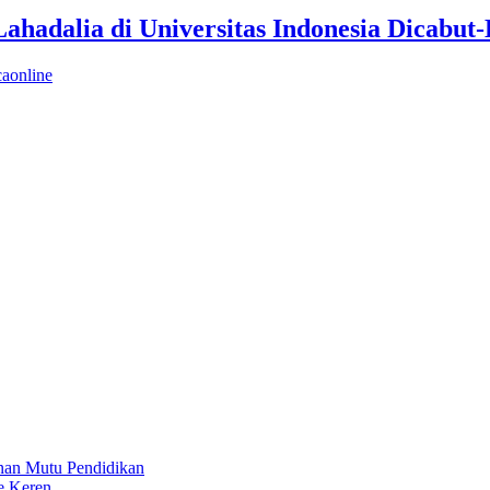
hadalia di Universitas Indonesia Dicabut
caonline
nan Mutu Pendidikan
e Keren