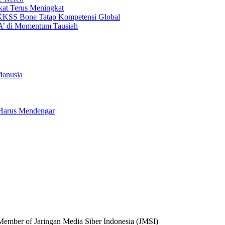
kat Terus Meningkat
KKSS Bone Tatap Kompetensi Global
’ di Momentum Tausiah
Manusia
a Harus Mendengar
 Member of Jaringan Media Siber Indonesia (JMSI)