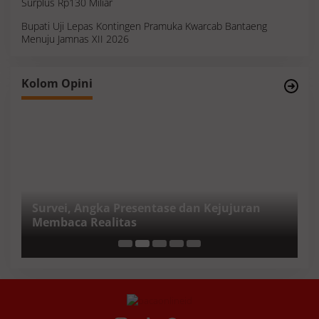
Surplus Rp130 Miliar
Bupati Uji Lepas Kontingen Pramuka Kwarcab Bantaeng
Menuju Jamnas XII 2026
Survei, Angka Presentase dan Kejujuran
Kolom Opini
Membaca Realitas
S
I
M