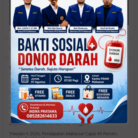
Balik ke Artikel Terbaru
13 DPC PPP di Sulsel Terima SK Kepengurusan, 8 Daerah
Kenapa Menggantung?
Unhas Raih Detik Awards 2026, Rektor: Motivasi Tingkatkan
Kualitas Riset Global
Taruna Ikrar: Kolaborasi Sains, Nutrisi, dan Regulasi Kunci
Wujudkan Generasi Cerdas Asia Tenggara
Triwulan II 2026, Pendapatan Makassar Capai 49 Persen,