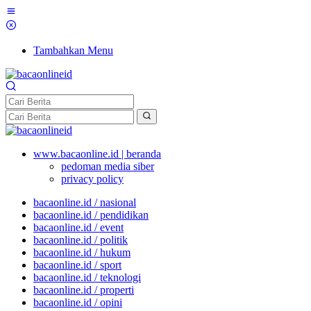
Tambahkan Menu
www.bacaonline.id | beranda
pedoman media siber
privacy policy
bacaonline.id / nasional
bacaonline.id / pendidikan
bacaonline.id / event
bacaonline.id / politik
bacaonline.id / hukum
bacaonline.id / sport
bacaonline.id / teknologi
bacaonline.id / properti
bacaonline.id / opini