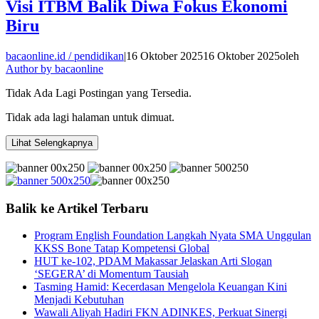
Visi ITBM Balik Diwa Fokus Ekonomi
Biru
bacaonline.id / pendidikan
|
16 Oktober 2025
16 Oktober 2025
oleh
Author by bacaonline
Tidak Ada Lagi Postingan yang Tersedia.
Tidak ada lagi halaman untuk dimuat.
Lihat Selengkapnya
Balik ke Artikel Terbaru
Program English Foundation Langkah Nyata SMA Unggulan
KKSS Bone Tatap Kompetensi Global
HUT ke-102, PDAM Makassar Jelaskan Arti Slogan
‘SEGERA’ di Momentum Tausiah
Tasming Hamid: Kecerdasan Mengelola Keuangan Kini
Menjadi Kebutuhan
Wawali Aliyah Hadiri FKN ADINKES, Perkuat Sinergi