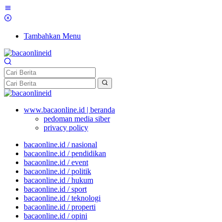
Tambahkan Menu
www.bacaonline.id | beranda
pedoman media siber
privacy policy
bacaonline.id / nasional
bacaonline.id / pendidikan
bacaonline.id / event
bacaonline.id / politik
bacaonline.id / hukum
bacaonline.id / sport
bacaonline.id / teknologi
bacaonline.id / properti
bacaonline.id / opini