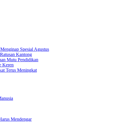
 Menginap Spesial Agustus
Ratusan Kantong
nan Mutu Pendidikan
e Keren
kat Terus Meningkat
Manusia
a Harus Mendengar