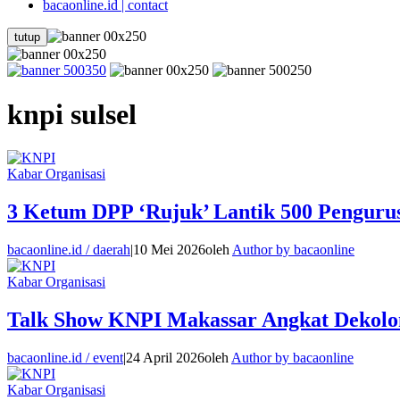
bacaonline.id | contact
tutup
knpi sulsel
Kabar Organisasi
3 Ketum DPP ‘Rujuk’ Lantik 500 Penguru
bacaonline.id / daerah
|
10 Mei 2026
oleh
Author by bacaonline
Kabar Organisasi
Talk Show KNPI Makassar Angkat Dekolon
bacaonline.id / event
|
24 April 2026
oleh
Author by bacaonline
Kabar Organisasi