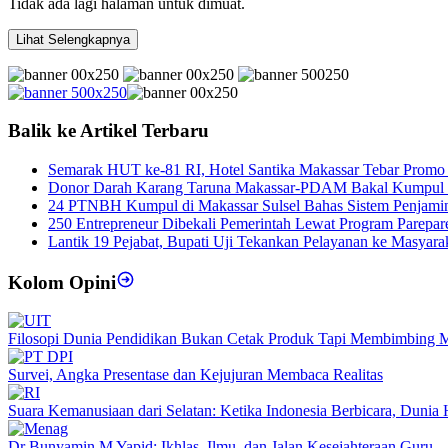
Tidak ada lagi halaman untuk dimuat.
Lihat Selengkapnya
Balik ke Artikel Terbaru
Semarak HUT ke-81 RI, Hotel Santika Makassar Tebar Promo
Donor Darah Karang Taruna Makassar-PDAM Bakal Kumpul 
24 PTNBH Kumpul di Makassar Sulsel Bahas Sistem Penjami
250 Entrepreneur Dibekali Pemerintah Lewat Program Parepar
Lantik 19 Pejabat, Bupati Uji Tekankan Pelayanan ke Masyara
Kolom Opini
Filosopi Dunia Pendidikan Bukan Cetak Produk Tapi Membimbing 
Survei, Angka Presentase dan Kejujuran Membaca Realitas
Suara Kemanusiaan dari Selatan: Ketika Indonesia Berbicara, Duni
Dr Bunyamin M Yapid: Ikhlas, Ilmu, dan Jalan Kesejahteraan Guru