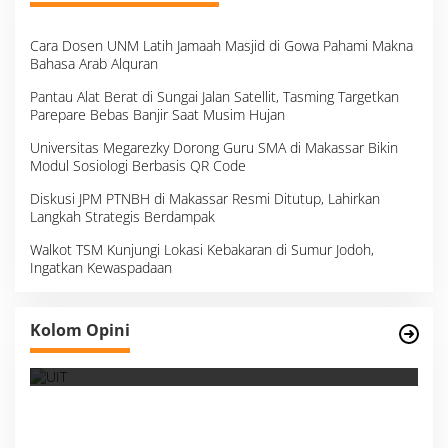
Cara Dosen UNM Latih Jamaah Masjid di Gowa Pahami Makna
Bahasa Arab Alquran
Pantau Alat Berat di Sungai Jalan Satellit, Tasming Targetkan
Parepare Bebas Banjir Saat Musim Hujan
Universitas Megarezky Dorong Guru SMA di Makassar Bikin
Modul Sosiologi Berbasis QR Code
Diskusi JPM PTNBH di Makassar Resmi Ditutup, Lahirkan
Langkah Strategis Berdampak
Walkot TSM Kunjungi Lokasi Kebakaran di Sumur Jodoh,
Ingatkan Kewaspadaan
Filosopi Dunia Pendidikan Bukan Cetak
Kolom Opini
Produk Tapi Membimbing Manusia