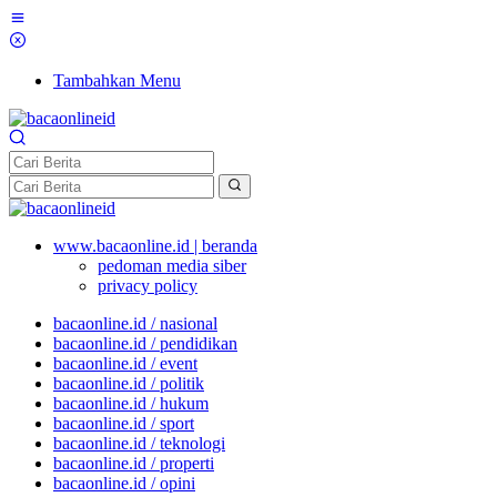
Tambahkan Menu
www.bacaonline.id | beranda
pedoman media siber
privacy policy
bacaonline.id / nasional
bacaonline.id / pendidikan
bacaonline.id / event
bacaonline.id / politik
bacaonline.id / hukum
bacaonline.id / sport
bacaonline.id / teknologi
bacaonline.id / properti
bacaonline.id / opini