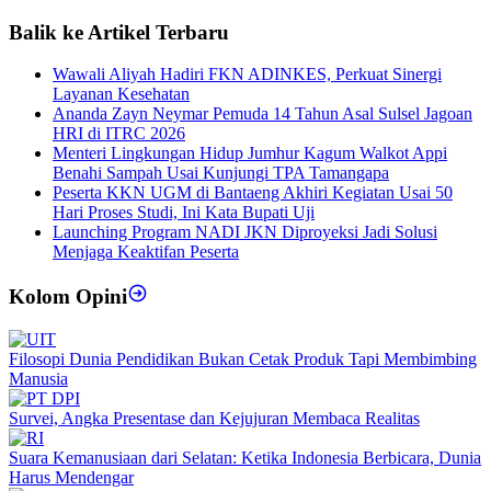
Balik ke Artikel Terbaru
Wawali Aliyah Hadiri FKN ADINKES, Perkuat Sinergi
Layanan Kesehatan
Ananda Zayn Neymar Pemuda 14 Tahun Asal Sulsel Jagoan
HRI di ITRC 2026
Menteri Lingkungan Hidup Jumhur Kagum Walkot Appi
Benahi Sampah Usai Kunjungi TPA Tamangapa
Peserta KKN UGM di Bantaeng Akhiri Kegiatan Usai 50
Hari Proses Studi, Ini Kata Bupati Uji
Launching Program NADI JKN Diproyeksi Jadi Solusi
Menjaga Keaktifan Peserta
Kolom Opini
Filosopi Dunia Pendidikan Bukan Cetak Produk Tapi Membimbing
Manusia
Survei, Angka Presentase dan Kejujuran Membaca Realitas
Suara Kemanusiaan dari Selatan: Ketika Indonesia Berbicara, Dunia
Harus Mendengar