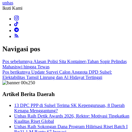
unhas
Ikuti Kami
Navigasi pos
Pos sebelumnya
Alasan Polisi Sita Kontainer-Tahan Sopir Pelindas
Mahasiswi hingga Tewas
Pos berikutnya
Update Survei Calon Anggota DPD Sulsel:
Elektabilitas Tamsil Linrung dan Al Hidayat Tertinggi
Artikel Berita Daerah
13 DPC PPP di Sulsel Terima SK Kepengurusan, 8 Daerah
Kenapa Menggantung?
Unhas Raih Detik Awards 2026, Rektor: Motivasi Tingkatkan
Kualitas Riset Global
Unhas Raih Sokongan Dana Program Hilirisasi Riset Batch I
Rp31,1 M Bantu 67 Inovasi