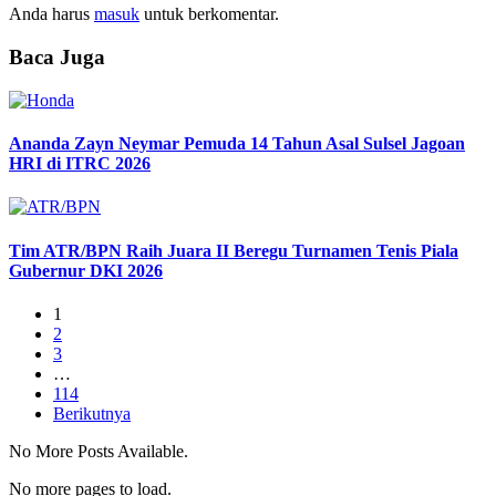
Anda harus
masuk
untuk berkomentar.
Baca Juga
Ananda Zayn Neymar Pemuda 14 Tahun Asal Sulsel Jagoan
HRI di ITRC 2026
Tim ATR/BPN Raih Juara II Beregu Turnamen Tenis Piala
Gubernur DKI 2026
1
2
3
…
114
Berikutnya
No More Posts Available.
No more pages to load.