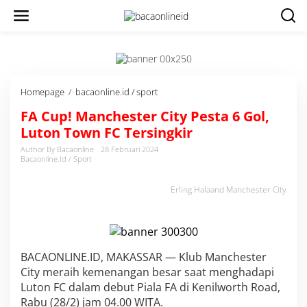
Homepage
/
bacaonline.id / sport
F
A
FA Cup! Manchester City Pesta 6 Gol,
C
u
Luton Town FC Tersingkir
p
Author By Bacaonline
28 Februari 2024
!
Bacaonline.id / Sport
M
a
Erling Halaand Manchester City
n
c
h
e
s
t
BACAONLINE.ID, MAKASSAR — Klub Manchester
e
City meraih kemenangan besar saat menghadapi
r
Luton FC dalam debut Piala FA di Kenilworth Road,
C
Rabu (28/2) jam 04.00 WITA.
i