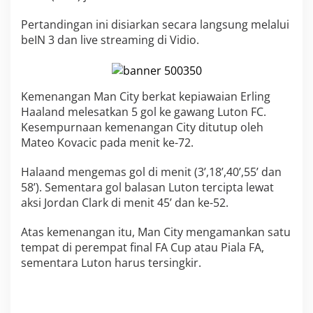
t
y
Pertandingan ini disiarkan secara langsung melalui
P
beIN 3 dan live streaming di Vidio.
e
s
t
a
Kemenangan Man City berkat kepiawaian Erling
6
G
Haaland melesatkan 5 gol ke gawang Luton FC.
o
Kesempurnaan kemenangan City ditutup oleh
l
Mateo Kovacic pada menit ke-72.
,
L
Halaand mengemas gol di menit (3’,18’,40’,55’ dan
u
t
58’). Sementara gol balasan Luton tercipta lewat
o
aksi Jordan Clark di menit 45’ dan ke-52.
n
T
Atas kemenangan itu, Man City mengamankan satu
o
tempat di perempat final FA Cup atau Piala FA,
w
n
sementara Luton harus tersingkir.
F
C
T
e