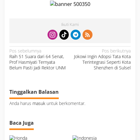
r
s
i
n
Ikuti Kami
g
k
i
r
N
Pos sebelumnya
Pos berikutnya
a
Raih 51 Suara dari 64 Senat,
Jokowi Ingin Adopsi Tata Kota
v
i
Prof Hasmiyati Ternyata
Terintegrasi Seperti Kota
g
a
Belum Pasti Jadi Rektor UNM
Shenzhen di Sulsel
s
i
p
o
s
Tinggalkan Balasan
Anda harus
masuk
untuk berkomentar.
Baca Juga