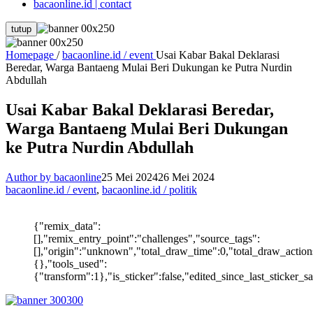
bacaonline.id | contact
tutup
Homepage
/
bacaonline.id / event
Usai Kabar Bakal Deklarasi
Beredar, Warga Bantaeng Mulai Beri Dukungan ke Putra Nurdin
Abdullah
Usai Kabar Bakal Deklarasi Beredar,
Warga Bantaeng Mulai Beri Dukungan
ke Putra Nurdin Abdullah
Author by bacaonline
25 Mei 2024
26 Mei 2024
bacaonline.id / event
,
bacaonline.id / politik
{"remix_data":
[],"remix_entry_point":"challenges","source_tags":
[],"origin":"unknown","total_draw_time":0,"total_draw_action
{},"tools_used":
{"transform":1},"is_sticker":false,"edited_since_last_sticker_s