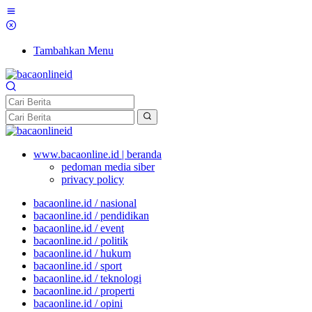
Tambahkan Menu
www.bacaonline.id | beranda
pedoman media siber
privacy policy
bacaonline.id / nasional
bacaonline.id / pendidikan
bacaonline.id / event
bacaonline.id / politik
bacaonline.id / hukum
bacaonline.id / sport
bacaonline.id / teknologi
bacaonline.id / properti
bacaonline.id / opini