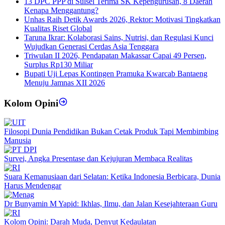
13 DPC PPP di Sulsel Terima SK Kepengurusan, 8 Daerah
Kenapa Menggantung?
Unhas Raih Detik Awards 2026, Rektor: Motivasi Tingkatkan
Kualitas Riset Global
Taruna Ikrar: Kolaborasi Sains, Nutrisi, dan Regulasi Kunci
Wujudkan Generasi Cerdas Asia Tenggara
Triwulan II 2026, Pendapatan Makassar Capai 49 Persen,
Surplus Rp130 Miliar
Bupati Uji Lepas Kontingen Pramuka Kwarcab Bantaeng
Menuju Jamnas XII 2026
Kolom Opini
Filosopi Dunia Pendidikan Bukan Cetak Produk Tapi Membimbing
Manusia
Survei, Angka Presentase dan Kejujuran Membaca Realitas
Suara Kemanusiaan dari Selatan: Ketika Indonesia Berbicara, Dunia
Harus Mendengar
Dr Bunyamin M Yapid: Ikhlas, Ilmu, dan Jalan Kesejahteraan Guru
Kolom Opini: Darah Muda, Denyut Kedaulatan