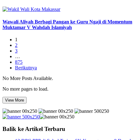
Wawali Aliyah Berbagi Pangan ke Guru Ngaji di Momentum
Muktamar V Wahdah Islamiyah
1
2
3
…
875
Berikutnya
No More Posts Available.
No more pages to load.
View More
Balik ke Artikel Terbaru