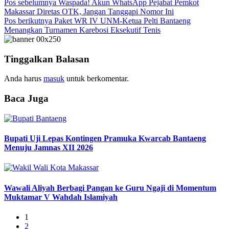
Pos sebelumnya
Waspada! Akun WhatsApp Pejabat Pemkot
Makassar Diretas OTK, Jangan Tanggapi Nomor Ini
Pos berikutnya
Paket WR IV UNM-Ketua Pelti Bantaeng
Menangkan Turnamen Karebosi Eksekutif Tenis
Tinggalkan Balasan
Anda harus
masuk
untuk berkomentar.
Baca Juga
Bupati Uji Lepas Kontingen Pramuka Kwarcab Bantaeng
Menuju Jamnas XII 2026
Wawali Aliyah Berbagi Pangan ke Guru Ngaji di Momentum
Muktamar V Wahdah Islamiyah
1
2