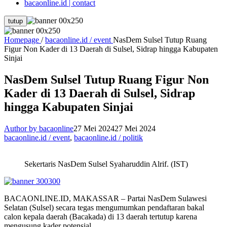
bacaonline.id | contact
tutup
Homepage
/
bacaonline.id / event
NasDem Sulsel Tutup Ruang
Figur Non Kader di 13 Daerah di Sulsel, Sidrap hingga Kabupaten
Sinjai
NasDem Sulsel Tutup Ruang Figur Non
Kader di 13 Daerah di Sulsel, Sidrap
hingga Kabupaten Sinjai
Author by bacaonline
27 Mei 2024
27 Mei 2024
bacaonline.id / event
,
bacaonline.id / politik
Sekertaris NasDem Sulsel Syaharuddin Alrif. (IST)
BACAONLINE.ID, MAKASSAR – Partai NasDem Sulawesi
Selatan (Sulsel) secara tegas mengumumkan pendaftaran bakal
calon kepala daerah (Bacakada) di 13 daerah tertutup karena
mengusung kader potensial.