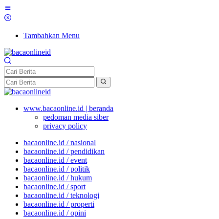
Tambahkan Menu
www.bacaonline.id | beranda
pedoman media siber
privacy policy
bacaonline.id / nasional
bacaonline.id / pendidikan
bacaonline.id / event
bacaonline.id / politik
bacaonline.id / hukum
bacaonline.id / sport
bacaonline.id / teknologi
bacaonline.id / properti
bacaonline.id / opini