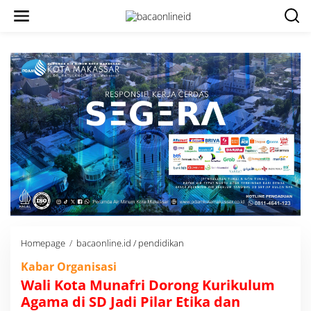
Homepage
/
bacaonline.id / pendidikan
W
a
Kabar Organisasi
l
i
Wali Kota Munafri Dorong Kurikulum
K
Agama di SD Jadi Pilar Etika dan
o