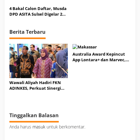
Momentum Muktamar V
Pengkab/Pengkot Pertina
Wahdah Islamiyah
Ikut
4 Bakal Calon Daftar, Musda
DPD ASITA Sulsel Digelar 20
Agustus
Berita Terbaru
Australia Award Kepincut
App Lontara+ dan Marvec,
SuperApps Milik Makassar
Wawali Aliyah Hadiri FKN
ADINKES, Perkuat Sinergi
Layanan Kesehatan
Tinggalkan Balasan
Anda harus
masuk
untuk berkomentar.