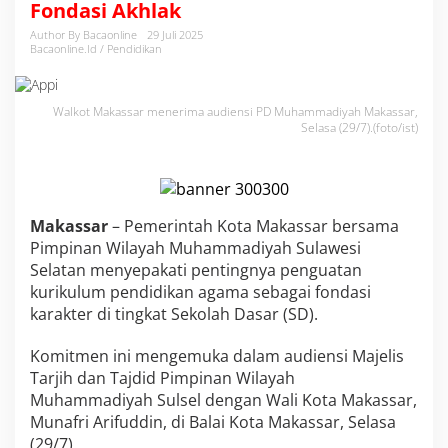
Fondasi Akhlak
t
a
Author By Bacaonline
29 Juli 2025
M
Bacaonline.id / Pendidikan
u
n
a
Walkot Makassar menerima audiensi PD Muhammadiyah Makassar,
f
Selasa (29/7).(foto/ist)
r
i
D
o
r
Makassar
– Pemerintah Kota Makassar bersama
o
n
Pimpinan Wilayah Muhammadiyah Sulawesi
g
Selatan menyepakati pentingnya penguatan
K
kurikulum pendidikan agama sebagai fondasi
u
karakter di tingkat Sekolah Dasar (SD).
r
i
k
Komitmen ini mengemuka dalam audiensi Majelis
u
Tarjih dan Tajdid Pimpinan Wilayah
l
Muhammadiyah Sulsel dengan Wali Kota Makassar,
u
Munafri Arifuddin, di Balai Kota Makassar, Selasa
m
(29/7).
A