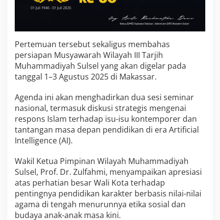
F
o
n
d
a
Pertemuan tersebut sekaligus membahas
s
persiapan Musyawarah Wilayah III Tarjih
i
Muhammadiyah Sulsel yang akan digelar pada
A
tanggal 1–3 Agustus 2025 di Makassar.
k
h
l
Agenda ini akan menghadirkan dua sesi seminar
a
nasional, termasuk diskusi strategis mengenai
k
respons Islam terhadap isu-isu kontemporer dan
tantangan masa depan pendidikan di era Artificial
Intelligence (AI).
Wakil Ketua Pimpinan Wilayah Muhammadiyah
Sulsel, Prof. Dr. Zulfahmi, menyampaikan apresiasi
atas perhatian besar Wali Kota terhadap
pentingnya pendidikan karakter berbasis nilai-nilai
agama di tengah menurunnya etika sosial dan
budaya anak-anak masa kini.