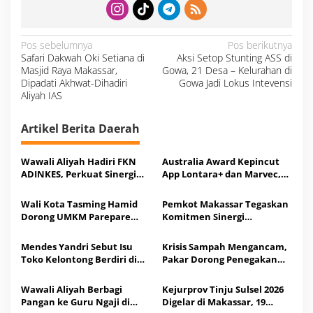
N
Pos sebelumnya
Pos berikutnya
a
Safari Dakwah Oki Setiana di
Aksi Setop Stunting ASS di
v
i
Masjid Raya Makassar,
Gowa, 21 Desa – Kelurahan di
g
a
Dipadati Akhwat-Dihadiri
Gowa Jadi Lokus Intevensi
s
Aliyah IAS
i
p
o
s
Artikel Berita Daerah
Wawali Aliyah Hadiri FKN
Australia Award Kepincut
ADINKES, Perkuat Sinergi
App Lontara+ dan Marvec,
Layanan Kesehatan
SuperApps Milik Makassar
Wali Kota Tasming Hamid
Pemkot Makassar Tegaskan
Dorong UMKM Parepare
Komitmen Sinergi
Tembus Pasar Global
Penguatan Ekonomi Rakyat
Mendes Yandri Sebut Isu
Krisis Sampah Mengancam,
Toko Kelontong Berdiri di
Pakar Dorong Penegakan
Samping KDKMP Bakal
Aturan Pemilahan Sampah
Ditutup Adalah Informasi
Wawali Aliyah Berbagi
Kejurprov Tinju Sulsel 2026
Hoaks
Pangan ke Guru Ngaji di
Digelar di Makassar, 19