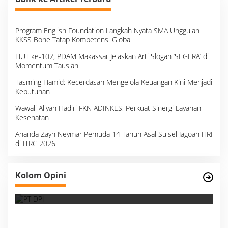
Program English Foundation Langkah Nyata SMA Unggulan
KKSS Bone Tatap Kompetensi Global
HUT ke-102, PDAM Makassar Jelaskan Arti Slogan ‘SEGERA’ di
Momentum Tausiah
Tasming Hamid: Kecerdasan Mengelola Keuangan Kini Menjadi
Kebutuhan
Wawali Aliyah Hadiri FKN ADINKES, Perkuat Sinergi Layanan
Kesehatan
Ananda Zayn Neymar Pemuda 14 Tahun Asal Sulsel Jagoan HRI
di ITRC 2026
Survei, Angka Presentase dan Kejujuran
Kolom Opini
Membaca Realitas