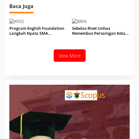
Baca Juga
Program English Foundation
Sebelas Riset Unhas
Langkah Nyata SMA
Menembus Persaingan Ketat
Unggulan KKSS Bone Tatap
Pendanaan Nasional BRIN
Kompetensi Global
View More