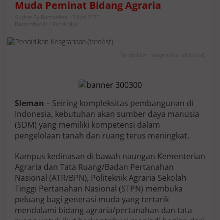
Muda Peminat Bidang Agraria
A
g
Author By Bacaonline
3 Juni 2026
r
Bacaonline.id / Pendidikan
a
r
i
Pendidikan Keagrariaan.(foto/ist)
a
S
T
P
N
Sleman
– Seiring kompleksitas pembangunan di
B
u
Indonesia, kebutuhan akan sumber daya manusia
k
(SDM) yang memiliki kompetensi dalam
a
pengelolaan tanah dan ruang terus meningkat.
P
e
Kampus kedinasan di bawah naungan Kementerian
l
u
Agraria dan Tata Ruang/Badan Pertanahan
a
Nasional (ATR/BPN), Politeknik Agraria Sekolah
n
Tinggi Pertanahan Nasional (STPN) membuka
g
peluang bagi generasi muda yang tertarik
S
e
mendalami bidang agraria/pertanahan dan tata
k