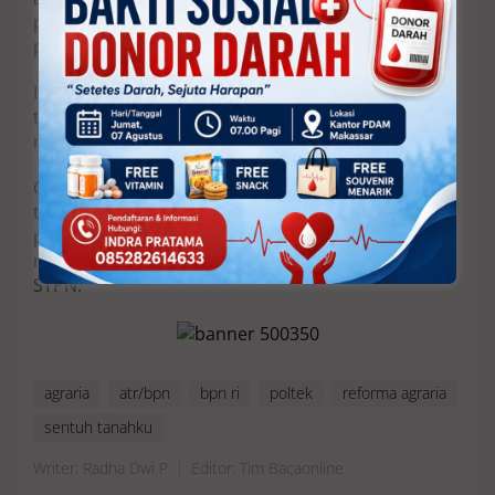
pendidikan di Politeknik Agraria STPN,”
pungkasnya.
Informasi lebih lanjut mengenai penerimaan
taruna baru Politeknik Agraria STPN dapat diakses
melalui laman resmi stpn.ac.id.
Calon pendaftar juga dapat memperoleh informasi
terkini terkait persyaratan, tahapan seleksi, jadwal
pendaftaran, hingga berbagai kegiatan kampus
melalui akun media sosial resmi Politeknik Agraria
STPN.
agraria
atr/bpn
bpn ri
poltek
reforma agraria
sentuh tanahku
Writer: Radha Dwi P
Editor: Tim Bacaonline