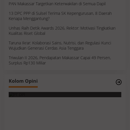
PAN Makassar Targetkan Keterwakilan di Semua Dapil
13 DPC PPP di Sulsel Terima SK Kepengurusan, 8 Daerah
Kenapa Menggantung?
Unhas Raih Detik Awards 2026, Rektor: Motivasi Tingkatkan
Kualitas Riset Global
Taruna Ikrar: Kolaborasi Sains, Nutrisi, dan Regulasi Kunci
Wujudkan Generasi Cerdas Asia Tenggara
Triwulan II 2026, Pendapatan Makassar Capai 49 Persen,
Surplus Rp130 Miliar
Survei, Angka Presentase dan Kejujuran
Kolom Opini
Membaca Realitas