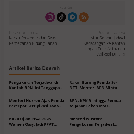
Ikuti Kami
N
Pos sebelumnya
Pos berikutnya
a
Kenali Prosedur dan Syarat
Atur Sendiri Jadwal
v
i
Pemecahan Bidang Tanah
Kedatangan ke Kantah
g
a
dengan Fitur Antrian di
s
Aplikasi BPN RI
i
p
o
s
Artikel Berita Daerah
Pengukuran Terjadwal di
Rakor Bareng Pemda Se-
Kantah BPN, Ini Tanggapan
NTT, Menteri BPN Minta
Warga Inovasi Pertahanan
Dukungan Kepala Daerah
soal Ini
Menteri Nusron Ajak Pemda
BPN, KPK RI hingga Pemda
Percepat Sertipikasi Tanah
se-Jabar Teken MoU
Rumah Ibadah di NTT
Penguatan Cegah Korupsi
Buka Ujian PPAT 2026,
Menteri Nusron:
Wamen Ossy: Jadi PPAT
Pengukuran Terjadwal
Kompeten, Profesional dan
Sudah Berlaku di 400 Kantor