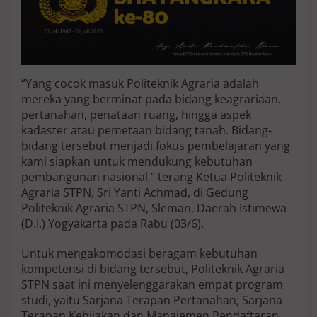
a
s
i
M
u
d
“Yang cocok masuk Politeknik Agraria adalah
a
mereka yang berminat pada bidang keagrariaan,
P
e
pertanahan, penataan ruang, hingga aspek
m
kadaster atau pemetaan bidang tanah. Bidang-
i
bidang tersebut menjadi fokus pembelajaran yang
n
kami siapkan untuk mendukung kebutuhan
a
pembangunan nasional,” terang Ketua Politeknik
t
B
Agraria STPN, Sri Yanti Achmad, di Gedung
i
Politeknik Agraria STPN, Sleman, Daerah Istimewa
d
(D.I.) Yogyakarta pada Rabu (03/6).
a
n
Untuk mengakomodasi beragam kebutuhan
g
A
kompetensi di bidang tersebut, Politeknik Agraria
g
STPN saat ini menyelenggarakan empat program
r
studi, yaitu Sarjana Terapan Pertanahan; Sarjana
a
Terapan Kebijakan dan Manajemen Pendaftaran
r