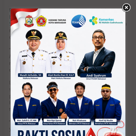
Pendidikan di Politeknik Agraria STPN tidak hanya
berfokus pada penguasaan keterampilan teknis.
Sistem pendidikan berasrama yang diterapkan juga
menjadi sarana pembentukan karakter, integritas,
dan kemampuan sosial para taruna.
“Yang kami bangun tidak hanya keterampilan atau
hard skill
, tetapi juga karakter dan integritas. Itu
menjadi bagian penting dalam proses pendidikan
di Politeknik Agraria,” jelas Sri Yanti Achmad.
Dalam kesempatan ini, Sri Yanti Achmad mengajak
siswa kelas XII SMA/sederajat yang sedang mencari
perguruan tinggi untuk mempertimbangkan
Politeknik Agraria STPN sebagai pilihan pendidikan
tinggi.
“Kami berharap semakin banyak generasi muda
yang tertarik untuk berkontribusi dalam bidang
agraria, pertanahan, dan tata ruang melalui