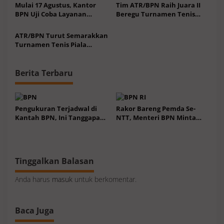
Berintegritas
Pertanahan
Mulai 17 Agustus, Kantor
Tim ATR/BPN Raih Juara II
BPN Uji Coba Layanan
Beregu Turnamen Tenis
Peralihan Hak 10 Hari
Piala Gubernur DKI 2026
ATR/BPN Turut Semarakkan
Turnamen Tenis Piala
Gubernur DKI 2026
Berita Terbaru
Pengukuran Terjadwal di
Rakor Bareng Pemda Se-
Kantah BPN, Ini Tanggapan
NTT, Menteri BPN Minta
Warga Inovasi Pertahanan
Dukungan Kepala Daerah
soal Ini
Tinggalkan Balasan
Anda harus
masuk
untuk berkomentar.
Baca Juga