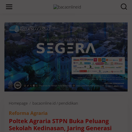
Homepage
/
bacaonline.id / pendidikan
P
o
Reforma Agraria
l
t
Poltek Agraria STPN Buka Peluang
e
Sekolah Kedinasan, Jaring Generasi
k