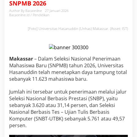
SNPMB 2026
S
a
Author By Bacaonline
27 Januari 2026
m
Bacaonline.id / Pendidikan
p
a
[Foto] Universitas Hasanuddin (Unhas) Makassar. (Asset: IST)
i
K
e
h
a
Makassar
– Dalam Seleksi Nasional Penerimaan
b
i
Mahasiswa Baru (SNPMB) tahun 2026, Universitas
s
Hasanuddin telah menetapkan daya tampung total
a
sebanyak 11.623 mahasiswa baru.
n
K
Jumlah ini tersebar untuk penerimaan melalui jalur
u
o
Seleksi Nasional Berbasis Prestasi (SNBP), yaitu
t
sebanyak 3.620 atau 31,14 persen, dan Seleksi
a
Nasional Berbasis Tes – Ujian Tulis Berbasis
,
Komputer (SNBT-UTBK) sebanyak 5.761 atau 49,57
U
n
persen.
h
a