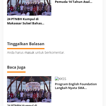
Pemuda 14 Tahun Asal
Sulsel Jagoan HRI di ITRC
2026
24 PTNBH Kumpul di
Makassar Sulsel Bahas
Sistem Penjaminan Mutu
Pendidikan
Tinggalkan Balasan
Anda harus
masuk
untuk berkomentar.
Baca Juga
Program English Foundation
Langkah Nyata SMA
Unggulan KKSS Bone Tatap
Kompetensi Global
24 PTNBH Kumpul di