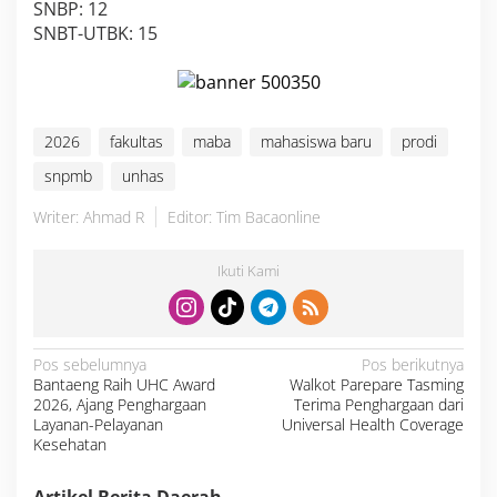
SNBP: 12
SNBT-UTBK: 15
2026
fakultas
maba
mahasiswa baru
prodi
snpmb
unhas
Writer: Ahmad R
Editor: Tim Bacaonline
Ikuti Kami
N
Pos sebelumnya
Pos berikutnya
a
Bantaeng Raih UHC Award
Walkot Parepare Tasming
v
i
2026, Ajang Penghargaan
Terima Penghargaan dari
g
a
Layanan-Pelayanan
Universal Health Coverage
s
Kesehatan
i
p
o
s
Artikel Berita Daerah