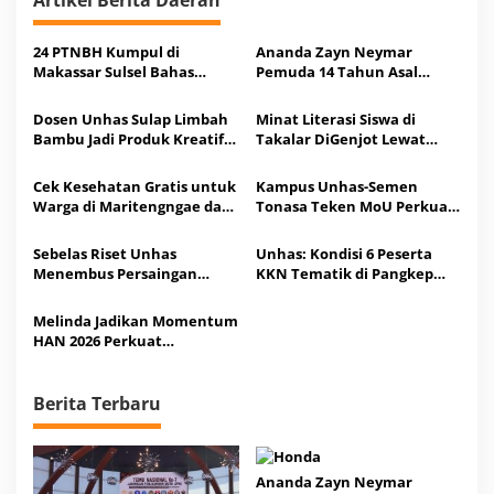
24 PTNBH Kumpul di
Ananda Zayn Neymar
Makassar Sulsel Bahas
Pemuda 14 Tahun Asal
Sistem Penjaminan Mutu
Sulsel Jagoan HRI di ITRC
Pendidikan
2026
Dosen Unhas Sulap Limbah
Minat Literasi Siswa di
Bambu Jadi Produk Kreatif
Takalar DiGenjot Lewat
Bernilai Ekonomi
BAKARYA ala Peserta KKN
Tematik
Cek Kesehatan Gratis untuk
Kampus Unhas-Semen
Warga di Maritengngae dari
Tonasa Teken MoU Perkuat
Mahasiswa KKN Profesi
Komitmen Solusi Ekologis
Unhas
Sebelas Riset Unhas
Unhas: Kondisi 6 Peserta
Menembus Persaingan
KKN Tematik di Pangkep
Ketat Pendanaan Nasional
Kondusif Pasca Dievakuasi
BRIN
dari Gunung Karst
Melinda Jadikan Momentum
HAN 2026 Perkuat
Pendidikan Anak Usia Dini
Berita Terbaru
Ananda Zayn Neymar