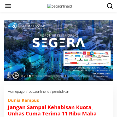
Homepage
/
bacaonline.id / pendidikan
J
a
Dunia Kampus
n
g
Jangan Sampai Kehabisan Kuota,
a
Unhas Cuma Terima 11 Ribu Maba
n