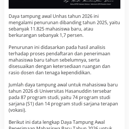
B
2
0
Daya tampung awal Unhas tahun 2026 ini
2
mengalami penurunan dibanding tahun 2025, yaitu
6
sebanyak 11.825 mahasiswa baru, atau
berkurangan sebanyak 1,7 persen.
Penurunan ini didasarkan pada hasil analisis
terhadap proses pendaftaran dan penerimaan
mahasiswa baru tahun sebelumnya, serta
disesuaikan dengan ketersediaan ruangan dan
rasio dosen dan tenaga kependidikan.
Jumlah daya tampung awal untuk mahasiswa baru
tahun 2026 di Universitas Hasanuddin tersebar
pada 87 program studi, yaitu 74 program studi
sarjana (S1) dan 14 program studi sarjana terapan
(vokasi).
Berikut ini data lengkap Daya Tampung Awal
Penerimaan Mahasiswa Baru Tahun 2026 untuk