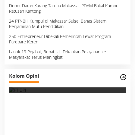
Donor Darah Karang Taruna Makassar-PDAM Bakal Kumpul
Ratusan Kantong
24 PTNBH Kumpul di Makassar Sulsel Bahas Sistem
Penjaminan Mutu Pendidikan
250 Entrepreneur Dibekali Pemerintah Lewat Program
Parepare Keren
Lantik 19 Pejabat, Bupati Uji Tekankan Pelayanan ke
Masyarakat Terus Meningkat
Survei, Angka Presentase dan Kejujuran
Kolom Opini
Membaca Realitas
S
I