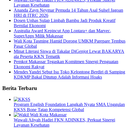
Layanan Kesehatan
Ananda Zayn Neymar Pemuda 14 Tahun Asal Sulsel Jagoan
HRI di ITRC 2026
Dosen Unhas Sulap Limbah Bambu Jadi Produk Kreatif
Bernilai Ekonomi
Australia Award Kepincut App Lontara+ dan Marvec,
SuperApps Milik Makassar
Wali Kota Tasming Hamid Dorong UMKM Parepare Tembus
Pasar Global
Minat Literasi Siswa di Takalar DiGenjot Lewat BAKARYA
ala Peserta KKN Tematik
Pemkot Makassar Tegaskan Komitmen Sinergi Penguatan
Ekonomi Rakyat
Mendes Yandri Sebut Isu Toko Kelontong Berdiri di Samping
KDKMP Bakal Ditutup Adalah Informasi Hoaks
Berita Terbaru
Program English Foundation Langkah Nyata SMA Unggulan
KKSS Bone Tatap Kompetensi Global
Wawali Aliyah Hadiri FKN ADINKES, Perkuat Sinergi
Layanan Kesehatan