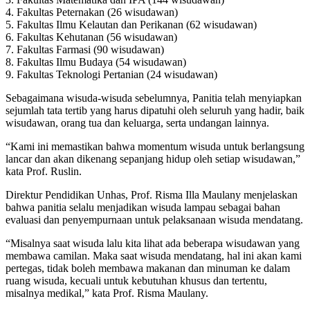
4. Fakultas Peternakan (26 wisudawan)
5. Fakultas Ilmu Kelautan dan Perikanan (62 wisudawan)
6. Fakultas Kehutanan (56 wisudawan)
7. Fakultas Farmasi (90 wisudawan)
8. Fakultas Ilmu Budaya (54 wisudawan)
9. Fakultas Teknologi Pertanian (24 wisudawan)
Sebagaimana wisuda-wisuda sebelumnya, Panitia telah menyiapkan
sejumlah tata tertib yang harus dipatuhi oleh seluruh yang hadir, baik
wisudawan, orang tua dan keluarga, serta undangan lainnya.
“Kami ini memastikan bahwa momentum wisuda untuk berlangsung
lancar dan akan dikenang sepanjang hidup oleh setiap wisudawan,”
kata Prof. Ruslin.
Direktur Pendidikan Unhas, Prof. Risma Illa Maulany menjelaskan
bahwa panitia selalu menjadikan wisuda lampau sebagai bahan
evaluasi dan penyempurnaan untuk pelaksanaan wisuda mendatang.
“Misalnya saat wisuda lalu kita lihat ada beberapa wisudawan yang
membawa camilan. Maka saat wisuda mendatang, hal ini akan kami
pertegas, tidak boleh membawa makanan dan minuman ke dalam
ruang wisuda, kecuali untuk kebutuhan khusus dan tertentu,
misalnya medikal,” kata Prof. Risma Maulany.