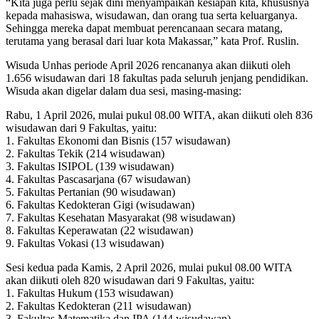
“Kita juga perlu sejak dini menyampaikan kesiapan kita, khususnya
kepada mahasiswa, wisudawan, dan orang tua serta keluarganya.
Sehingga mereka dapat membuat perencanaan secara matang,
terutama yang berasal dari luar kota Makassar,” kata Prof. Ruslin.
Wisuda Unhas periode April 2026 rencananya akan diikuti oleh
1.656 wisudawan dari 18 fakultas pada seluruh jenjang pendidikan.
Wisuda akan digelar dalam dua sesi, masing-masing:
Rabu, 1 April 2026, mulai pukul 08.00 WITA, akan diikuti oleh 836
wisudawan dari 9 Fakultas, yaitu:
1. Fakultas Ekonomi dan Bisnis (157 wisudawan)
2. Fakultas Tekik (214 wisudawan)
3. Fakultas ISIPOL (139 wisudawan)
4. Fakultas Pascasarjana (67 wisudawan)
5. Fakultas Pertanian (90 wisudawan)
6. Fakultas Kedokteran Gigi (wisudawan)
7. Fakultas Kesehatan Masyarakat (98 wisudawan)
8. Fakultas Keperawatan (22 wisudawan)
9. Fakultas Vokasi (13 wisudawan)
Sesi kedua pada Kamis, 2 April 2026, mulai pukul 08.00 WITA
akan diikuti oleh 820 wisudawan dari 9 Fakultas, yaitu:
1. Fakultas Hukum (153 wisudawan)
2. Fakultas Kedokteran (211 wisudawan)
3. Fakultas Matematika dan IPA (144 wisudawan)