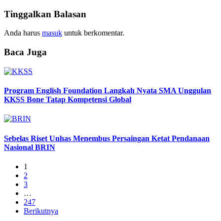
Tinggalkan Balasan
Anda harus
masuk
untuk berkomentar.
Baca Juga
Program English Foundation Langkah Nyata SMA Unggulan
KKSS Bone Tatap Kompetensi Global
Sebelas Riset Unhas Menembus Persaingan Ketat Pendanaan
Nasional BRIN
1
2
3
…
247
Berikutnya