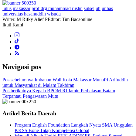
lulus
makassar
prof drg muhammad ruslin
sulsel
uh
unhas
universitas hasanuddin
wisuda
Writer: M Rifky Alief P
Editor: Tim Bacaonline
Ikuti Kami
Navigasi pos
Pos sebelumnya
Imbauan Wali Kota Makassar Munafri Arifuddin
untuk Masyarakat di Malam Takbiran
Pos berikutnya
Kepala BPOM RI Jamin Perbatasan Batam
Terpantau Pengawasan Mutu
Artikel Berita Daerah
Program English Foundation Langkah Nyata SMA Unggulan
KKSS Bone Tatap Kompetensi Global
Wawali Aliyah Hadiri FKN ADINKES, Perkuat Sinergi