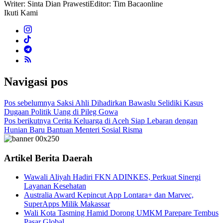
Writer: Sinta Dian Prawesti
Editor: Tim Bacaonline
Ikuti Kami
Navigasi pos
Pos sebelumnya
Saksi Ahli Dihadirkan Bawaslu Selidiki Kasus
Dugaan Politik Uang di Pileg Gowa
Pos berikutnya
Cerita Keluarga di Aceh Siap Lebaran dengan
Hunian Baru Bantuan Menteri Sosial Risma
Artikel Berita Daerah
Wawali Aliyah Hadiri FKN ADINKES, Perkuat Sinergi
Layanan Kesehatan
Australia Award Kepincut App Lontara+ dan Marvec,
SuperApps Milik Makassar
Wali Kota Tasming Hamid Dorong UMKM Parepare Tembus
Pasar Global