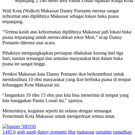
Sepanjang 2.140 meter area Pantai Losari dipadati warga Kota
Wali Kota (Walkot) Makassar Danny Pomanto merasa sangat
terhormat atas dipilihnya Makassar sebagai lokasi buka puasa
terpanjang.
“Terima kasih atas kehormatan dipilihnya Makassar jadi lokasi buka
puasa terpanjang untuk memecahkan rekor Muri,” ucap Danny
Pomanto ditemui usai acara.
Pihaknya mengungkapkan persiapan dilakukan kurang dari tiga
hari, namun semangat dan antusias masyarakat ikut dalam buka
puasa ini sangat tinggi.
Pemkot Makassar kata Danny Pomanto ikut berkontribusi untuk
memfasilitasi 10 ribu masyarakat yang ikut berbuka puasa di tempat
kebanggan Kota Makassar ini.
“Jangankan 10 ribu 15 ribu pun kita bisa menerima di tempat yang
kita banggakan Pantai Losari ini,” ujarnya.
Menurutnya, kegiatan seperti ini selaras dengan semangat
Pemerintah Kota Makassar untuk memperkuat semua umat.
1445 h
arab saudi
danny pomanto
iftar
makassar
ramadan
ramadhan