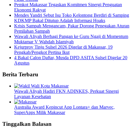
Pemkot Makassar Tegaskan Komitmen Sinergi Penguatan
Ekonomi Rakyat
Mendes Yandri Sebut Isu Toko Kelontong Berdiri di Samping
KDKMP Bakal Ditutup Adalah Informasi Hoaks
Krisis Sampah Mengancam, Pakar Dorong Penegakan Aturan
Pemilahan Sampah
Wawali Aliyah Berbagi Pangan ke Guru Ngaji di Momentum
Muktamar V Wahdah Islamiyah
Kejurprov Tinju Sulsel 2026 Digelar di Makassar, 19
Pengkab/Pengkot Pertina Ikut
4 Bakal Calon Daftar, Musda DPD ASITA Sulsel Digelar 20
Agustus
Berita Terbaru
Wawali Aliyah Hadiri FKN ADINKES, Perkuat Sinergi
Layanan Kesehatan
Australia Award Kepincut App Lontara+ dan Marvec,
SuperApps Milik Makassar
Tinggalkan Balasan