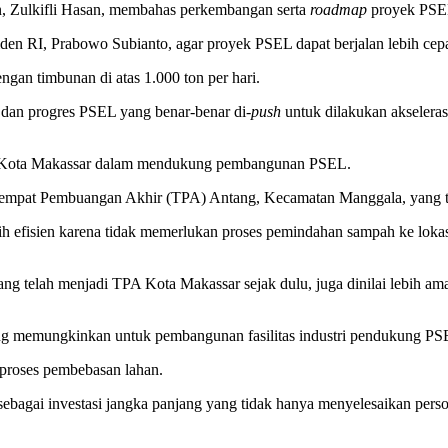
 Zulkifli Hasan, membahas perkembangan serta
roadmap
proyek PSEL
iden RI, Prabowo Subianto, agar proyek PSEL dapat berjalan lebih cepa
gan timbunan di atas 1.000 ton per hari.
 dan progres PSEL yang benar-benar di-
push
untuk dilakukan akselerasi
ah Kota Makassar dalam mendukung pembangunan PSEL.
a Tempat Pembuangan Akhir (TPA) Antang, Kecamatan Manggala, yang te
efisien karena tidak memerlukan proses pemindahan sampah ke loka
yang telah menjadi TPA Kota Makassar sejak dulu, juga dinilai lebih a
ng memungkinkan untuk pembangunan fasilitas industri pendukung PS
 proses pembebasan lahan.
ebagai investasi jangka panjang yang tidak hanya menyelesaikan perso