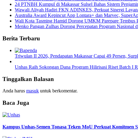
24 PTNBH Kumpul di Makassar Sulsel Bahas Sistem Penjami
Wawali Aliyah Hadiri FKN ADINKES, Perkuat Sinergi Layan
Australia Award Kepincut App Lontara+ dan Marvec, SuperAp
Wali Kota Tasming Hamid Dorong UMKM Parepare Tembus P
Menko Pangan Zulhas Dorong Percepatan Program Nasional d
Berita Terbaru
Triwulan II 2026, Pendapatan Makassar Capai 49 Persen, Surp
Unhas Raih Sokongan Dana Program Hilirisasi Riset Batch I 
Tinggalkan Balasan
Anda harus
masuk
untuk berkomentar.
Baca Juga
Kampus Unhas-Semen Tonasa Teken MoU Perkuat Komitmen Sol