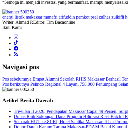
“Semoga ini menjadi investasi yang bermanfaat, mampu menyelesaika
energi
listrik
makassar
munafri arifuddin
pemkot
psel
zulhas
zulkifli 
Writer: Ahmad R
Editor: Tim Bacaonline
Ikuti Kami
Navigasi pos
Pos sebelumnya
Empat Alumni Sekolah RHIS Makassar Berhasil T
Pos berikutnya
Pelindo Regional 4 Layani 758.000 Penumpang Sela
Artikel Berita Daerah
Triwulan II 2026, Pendapatan Makassar Capai 49 Persen, Surp
Unhas Raih Sokongan Dana Program Hilirisasi Riset Batch I 
Semarak HUT ke-81 RI, Hotel Santika Makassar Tebar Promo
Donor Darah Karang Taruna Makassar-PDAM Bakal Kumpul 