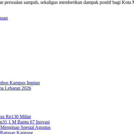
n persoalan sampah, sekaligus memberikan dampak positif bagi Kota M
hasan
embus Kampus Impian
ma Lebaran 2026
lus Rp130 Miliar
Rp31,1 M Bantu 67 Inovasi
 Menginap Spesial Agustus
Ratusan Kantong