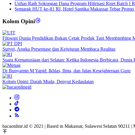
Unhas Raih Sokongan Dana Program Hilirisasi Riset Batch I 
Semarak HUT ke-81 RI, Hotel Santika Makassar Tebar Promo
Kolom Opini
Filosopi Dunia Pendidikan Bukan Cetak Produk Tapi Membimbing 
Survei, Angka Presentase dan Kejujuran Membaca Realitas
Suara Kemanusiaan dari Selatan: Ketika Indonesia Berbicara, Duni
Dr Bunyamin M Yapid: Ikhlas, Ilmu, dan Jalan Kesejahteraan Guru
Kolom Opini: Darah Muda, Denyut Kedaulatan
bacaonline.id © 2021 | Based in Makassar, Sulawesi Selatan 90211 |