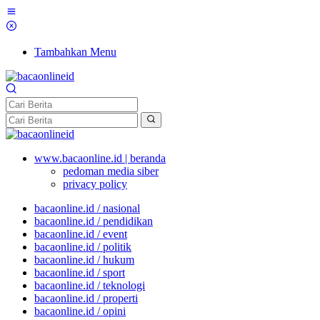
Tambahkan Menu
www.bacaonline.id | beranda
pedoman media siber
privacy policy
bacaonline.id / nasional
bacaonline.id / pendidikan
bacaonline.id / event
bacaonline.id / politik
bacaonline.id / hukum
bacaonline.id / sport
bacaonline.id / teknologi
bacaonline.id / properti
bacaonline.id / opini