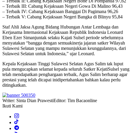
– Terbaik II: Cabang Kejaksaan Negeri Bone Di Pompanua 97,62
– Terbaik III: Cabang Kejaksaan Negeri Gowa Di Malino 96,43
– Terbaik IV: Cabang Kejaksaan Banggai Di Pagimana 96,26
– Terbaik V: Cabang Kejaksaan Negeri Bangka di Blinyu 95,84
Staf Ahli Jaksa Agung Bidang Hubungan Antar Lembaga dan
Kerjasama Internasional Kejaksaan Republik Indonesia Leonard
Eben Ezer Simanjuntak selaku Kajati Sulsel periode sebelumnya
menyatakan “bangga dengan semuakinerja jajaran satker Wilayah
Sulawesi Selatan yang mampu menunjukkan keunggulannya, dari
Sulawesi Selatan untuk Indonesia,” ujar Leonard.
Kepala Kejaksaan Tinggi Sulawesi Selatan Agus Salim tak luput
pula mengucapkan selamat kepada seluruh Satker KejatiSulsel yang
telah mendapatkan penghargaan terbaik, Agus Salim berharap agar
prestasi yang telah dicapai inidipertahankan bahkan kalau perlu
ditingkatkan.
Writer: Sinta Dian Prawesti
Editor: Tim Bacaonline
Ikuti Kami