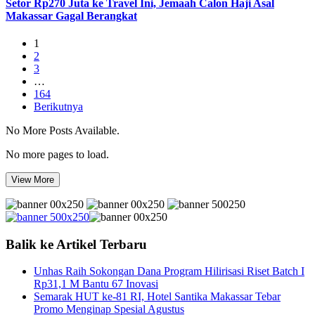
Setor Rp270 Juta ke Travel Ini, Jemaah Calon Haji Asal
Makassar Gagal Berangkat
1
2
3
…
164
Berikutnya
No More Posts Available.
No more pages to load.
View More
Balik ke Artikel Terbaru
Unhas Raih Sokongan Dana Program Hilirisasi Riset Batch I
Rp31,1 M Bantu 67 Inovasi
Semarak HUT ke-81 RI, Hotel Santika Makassar Tebar
Promo Menginap Spesial Agustus