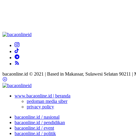
bacaonline.id © 2021 | Based in Makassar, Sulawesi Selatan 90211 |
www.bacaonline.id | beranda
pedoman media siber
privacy policy
bacaonline.id / nasional
bacaonline.id / pendidikan
bacaonline.id / event
bacaonline.id / politik