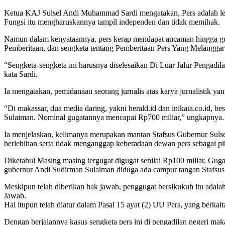
Ketua KAJ Sulsel Andi Muhammad Sardi mengatakan, Pers adalah lemb
Fungsi itu mengharuskannya tampil independen dan tidak memihak.
Namun dalam kenyataannya, pers kerap mendapat ancaman hingga guga
Pemberitaan, dan sengketa tentang Pemberitaan Pers Yang Melanggar
“Sengketa-sengketa ini harusnya diselesaikan Di Luar Jalur Pengadil
kata Sardi.
Ia mengatakan, pemidanaan seorang jurnalis atas karya jurnalistik y
“Di makassar, dua media daring, yakni herald.id dan inikata.co.id, 
Sulaiman. Nominal gugatannya mencapai Rp700 miliar,” ungkapnya.
Ia menjelaskan, kelimanya merupakan mantan Stafsus Gubernur Sulsel
berlebihan serta tidak menganggap keberadaan dewan pers sebagai pih
Diketahui Masing masing tergugat digugat senilai Rp100 miliar. Gu
gubernur Andi Sudirman Sulaiman diduga ada campur tangan Stafsus’,
Meskipun telah diberikan hak jawab, penggugat bersikukuh itu adal
Jawab.
Hal itupun telah diatur dalam Pasal 15 ayat (2) UU Pers, yang berka
Dengan berjalannya kasus sengketa pers ini di pengadilan negeri mak