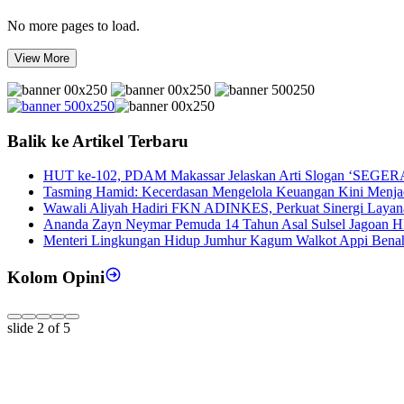
No more pages to load.
View More
Balik ke Artikel Terbaru
HUT ke-102, PDAM Makassar Jelaskan Arti Slogan ‘SEGERA
Tasming Hamid: Kecerdasan Mengelola Keuangan Kini Menja
Wawali Aliyah Hadiri FKN ADINKES, Perkuat Sinergi Layan
Ananda Zayn Neymar Pemuda 14 Tahun Asal Sulsel Jagoan H
Menteri Lingkungan Hidup Jumhur Kagum Walkot Appi Bena
Kolom Opini
slide
2
of 5