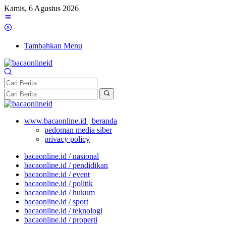
Kamis, 6 Agustus 2026
Tambahkan Menu
www.bacaonline.id | beranda
pedoman media siber
privacy policy
bacaonline.id / nasional
bacaonline.id / pendidikan
bacaonline.id / event
bacaonline.id / politik
bacaonline.id / hukum
bacaonline.id / sport
bacaonline.id / teknologi
bacaonline.id / properti