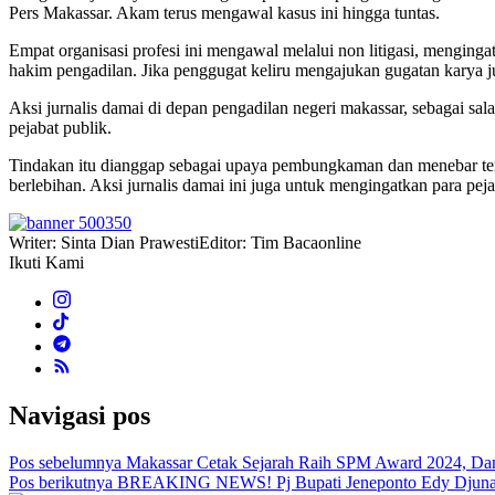
Pers Makassar. Akam terus mengawal kasus ini hingga tuntas.
Empat organisasi profesi ini mengawal melalui non litigasi, mengin
hakim pengadilan. Jika penggugat keliru mengajukan gugatan karya ju
Aksi jurnalis damai di depan pengadilan negeri makassar, sebagai sal
pejabat publik.
Tindakan itu dianggap sebagai upaya pembungkaman dan menebar teror
berlebihan. Aksi jurnalis damai ini juga untuk mengingatkan para peja
Writer: Sinta Dian Prawesti
Editor: Tim Bacaonline
Ikuti Kami
Navigasi pos
Pos sebelumnya
Makassar Cetak Sejarah Raih SPM Award 2024, Dan
Pos berikutnya
BREAKING NEWS! Pj Bupati Jeneponto Edy Djunae