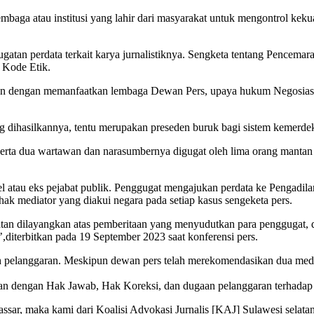
aga atau institusi yang lahir dari masyarakat untuk mengontrol keku
tan perdata terkait karya jurnalistiknya. Sengketa tentang Pencemar
 Kode Etik.
an dengan memanfaatkan lembaga Dewan Pers, upaya hukum Negosiasi, Me
ang dihasilkannya, tentu merupakan preseden buruk bagi sistem kemerdek
beserta dua wartawan dan narasumbernya digugat oleh lima orang manta
 atau eks pejabat publik. Penggugat mengajukan perdata ke Pengadilan
ak mediator yang diakui negara pada setiap kasus sengeketa pers.
gatan dilayangkan atas pemberitaan yang menyudutkan para penggugat, 
diterbitkan pada 19 September 2023 saat konferensi pers.
ah pelanggaran. Meskipun dewan pers telah merekomendasikan dua medi
itan dengan Hak Jawab, Hak Koreksi, dan dugaan pelanggaran terhadap 
assar, maka kami dari Koalisi Advokasi Jurnalis [KAJ] Sulawesi selata