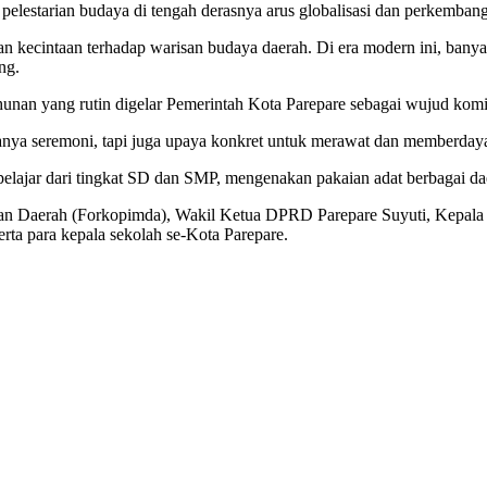
starian budaya di tengah derasnya arus globalisasi dan perkembanga
kecintaan terhadap warisan budaya daerah. Di era modern ini, banyak ni
ng.
n yang rutin digelar Pemerintah Kota Parepare sebagai wujud komit
nya seremoni, tapi juga upaya konkret untuk merawat dan memberdayaka
 pelajar dari tingkat SD dan SMP, mengenakan pakaian adat berbagai 
pinan Daerah (Forkopimda), Wakil Ketua DPRD Parepare Suyuti, Kepal
serta para kepala sekolah se-Kota Parepare.