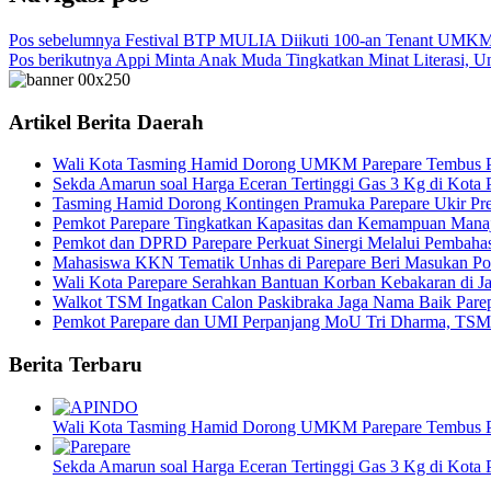
Pos sebelumnya
Festival BTP MULIA Diikuti 100-an Tenant UMKM, 
Pos berikutnya
Appi Minta Anak Muda Tingkatkan Minat Literasi, 
Artikel Berita Daerah
Wali Kota Tasming Hamid Dorong UMKM Parepare Tembus P
Sekda Amarun soal Harga Eceran Tertinggi Gas 3 Kg di Kota P
Tasming Hamid Dorong Kontingen Pramuka Parepare Ukir Pres
Pemkot Parepare Tingkatkan Kapasitas dan Kemampuan Man
Pemkot dan DPRD Parepare Perkuat Sinergi Melalui Pemba
Mahasiswa KKN Tematik Unhas di Parepare Beri Masukan Poli
Wali Kota Parepare Serahkan Bantuan Korban Kebakaran di J
Walkot TSM Ingatkan Calon Paskibraka Jaga Nama Baik Parepa
Pemkot Parepare dan UMI Perpanjang MoU Tri Dharma, T
Berita Terbaru
Wali Kota Tasming Hamid Dorong UMKM Parepare Tembus P
Sekda Amarun soal Harga Eceran Tertinggi Gas 3 Kg di Kota P