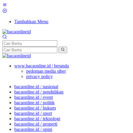
Tambahkan Menu
www.bacaonline.id | beranda
pedoman media siber
privacy policy
bacaonline.id / nasional
bacaonline.id / pendidikan
bacaonline.id / event
bacaonline.id / politik
bacaonline.id / hukum
bacaonline.id / sport
bacaonline.id / teknologi
bacaonline.id / properti
bacaonline.id / opini