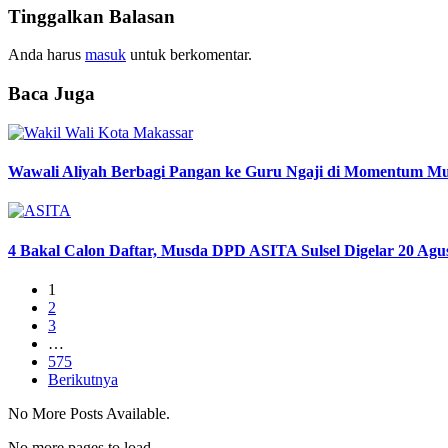
Tinggalkan Balasan
Anda harus
masuk
untuk berkomentar.
Baca Juga
Wawali Aliyah Berbagi Pangan ke Guru Ngaji di Momentum M
4 Bakal Calon Daftar, Musda DPD ASITA Sulsel Digelar 20 Agu
1
2
3
…
575
Berikutnya
No More Posts Available.
No more pages to load.