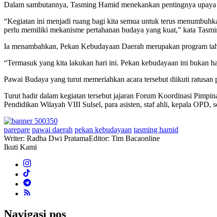
Dalam sambutannya, Tasming Hamid menekankan pentingnya upaya pele
“Kegiatan ini menjadi ruang bagi kita semua untuk terus menumbuhkan 
perlu memiliki mekanisme pertahanan budaya yang kuat,” kata Tasmi
Ia menambahkan, Pekan Kebudayaan Daerah merupakan program tahuna
“Termasuk yang kita lakukan hari ini. Pekan kebudayaan ini bukan ha
Pawai Budaya yang turut memeriahkan acara tersebut diikuti ratusan
Turut hadir dalam kegiatan tersebut jajaran Forum Koordinasi Pim
Pendidikan Wilayah VIII Sulsel, para asisten, staf ahli, kepala OPD, 
parepare
pawai daerah
pekan kebudayaan
tasming hamid
Writer: Radha Dwi Pratama
Editor: Tim Bacaonline
Ikuti Kami
Navigasi pos