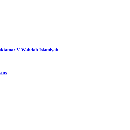
uktamar V Wahdah Islamiyah
stus