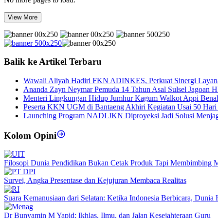
View More
Balik ke Artikel Terbaru
Wawali Aliyah Hadiri FKN ADINKES, Perkuat Sinergi Layan
Ananda Zayn Neymar Pemuda 14 Tahun Asal Sulsel Jagoan H
Menteri Lingkungan Hidup Jumhur Kagum Walkot Appi Bena
Peserta KKN UGM di Bantaeng Akhiri Kegiatan Usai 50 Hari Pr
Launching Program NADI JKN Diproyeksi Jadi Solusi Menjaga
Kolom Opini
Filosopi Dunia Pendidikan Bukan Cetak Produk Tapi Membimbing 
Survei, Angka Presentase dan Kejujuran Membaca Realitas
Suara Kemanusiaan dari Selatan: Ketika Indonesia Berbicara, Duni
Dr Bunyamin M Yapid: Ikhlas, Ilmu, dan Jalan Kesejahteraan Guru