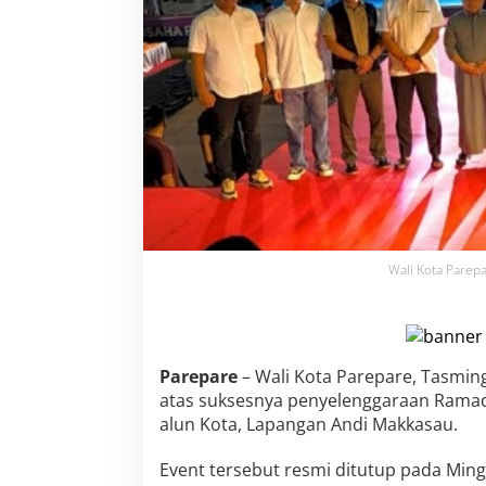
,
T
S
M
:
B
u
k
a
n
C
u
m
a
Wali Kota Parepa
S
y
i
a
r
Parepare
– Wali Kota Parepare, Tasmi
A
atas suksesnya penyelenggaraan Ramadha
g
alun Kota, Lapangan Andi Makkasau.
a
m
a
Event tersebut resmi ditutup pada Ming
,