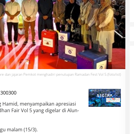
re dan jajaran Pemkot menghadiri penutupan Ramadan Fest Vol 5.(foto/ist)
ng Hamid, menyampaikan apresiasi
n Fair Vol 5 yang digelar di Alun-
gu malam (15/3).