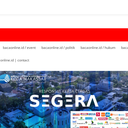
bacaonline.id / event
bacaonline.id / politik
bacaonline.id / hukum
baca
online.id | contact