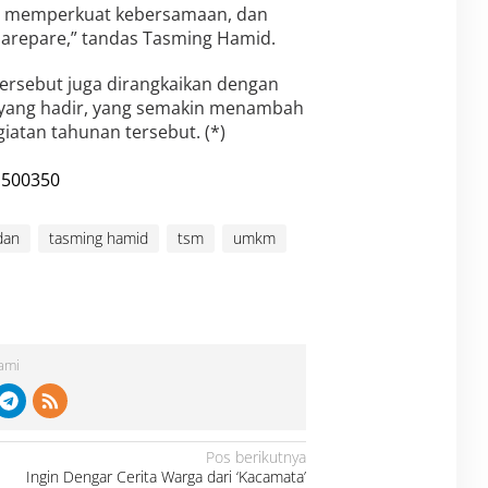
, memperkuat kebersamaan, dan
arepare,” tandas Tasming Hamid.
ersebut juga dirangkaikan dengan
 yang hadir, yang semakin menambah
atan tahunan tersebut. (*)
dan
tasming hamid
tsm
umkm
Kami
Pos berikutnya
Ingin Dengar Cerita Warga dari ‘Kacamata’