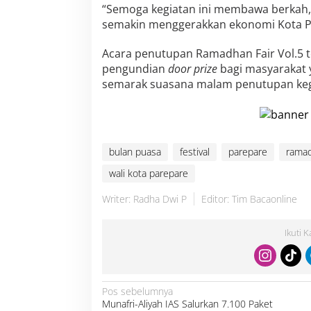
“Semoga kegiatan ini membawa berkah
semakin menggerakkan ekonomi Kota P
Acara penutupan Ramadhan Fair Vol.5 t
pengundian
door prize
bagi masyarakat
semarak suasana malam penutupan kegi
bulan puasa
festival
parepare
rama
wali kota parepare
Writer: Radha Dwi P
Editor: Tim Bacaonline
Ikuti 
N
Pos sebelumnya
a
Munafri-Aliyah IAS Salurkan 7.100 Paket
v