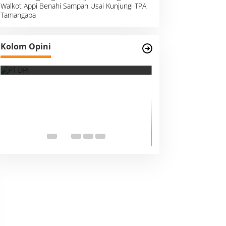
Walkot Appi Benahi Sampah Usai Kunjungi TPA
Tamangapa
Survei, Angka Presentase dan
Kolom Opini
Kejujuran Membaca Realitas
Suara Kemanusia
Ketika Indonesia
Dunia Harus Me