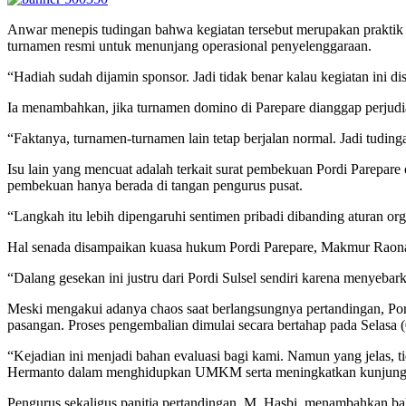
Anwar menepis tudingan bahwa kegiatan tersebut merupakan praktik p
turnamen resmi untuk menunjang operasional penyelenggaraan.
“Hadiah sudah dijamin sponsor. Jadi tidak benar kalau kegiatan ini
Ia menambahkan, jika turnamen domino di Parepare dianggap perjudia
“Faktanya, turnamen-turnamen lain tetap berjalan normal. Jadi tudingan
Isu lain yang mencuat adalah terkait surat pembekuan Pordi Parepare
pembekuan hanya berada di tangan pengurus pusat.
“Langkah itu lebih dipengaruhi sentimen pribadi dibanding aturan orga
Hal senada disampaikan kuasa hukum Pordi Parepare, Makmur Raona
“Dalang gesekan ini justru dari Pordi Sulsel sendiri karena menyeb
Meski mengakui adanya chaos saat berlangsungnya pertandingan, Por
pasangan. Proses pengembalian dimulai secara bertahap pada Selasa (
“Kejadian ini menjadi bahan evaluasi bagi kami. Namun yang jelas,
Hermanto dalam menghidupkan UMKM serta meningkatkan kunjunga
Pengurus sekaligus panitia pertandingan, M. Hasbi, menambahkan b