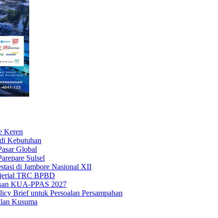
e Keren
di Kebutuhan
asar Global
arepare Sulsel
tasi di Jambore Nasional XII
ajerial TRC BPBD
hasan KUA-PPAS 2027
cy Brief untuk Persoalan Persampahan
alan Kusuma