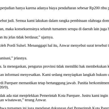
erjudian hanya karena adanya biaya pendaftaran sebesar Rp200 ribu pe
 disebut judi. Semua kami lakukan dalam rangka pembinaan olahraga dom
n, maka konsekuensinya seluruh turnamen serupa di daerah lain juga 
 itu jelas tidak berdasar,” ujarnya.
 oleh Pordi Sulsel. Menanggapi hal itu, Anwar menyebut surat tersebu
nisasi,” jelasnya.
. Ia menegaskan, pengurus provinsi tidak memiliki hak membekukan 
arkan informasi menyesatkan. Kami sedang menyiapkan langkah hukum u
di Parepare memastikan tetap bertanggung jawab. Panitia berkomitmen
09/9).
 tidak ada niat menjelekkan Pemerintah Kota Parepare. Justru kami i
n wisatawan,” terang Anwar.
ahwa turnamen ini juga mendapat dukungan dari Pemerintah Kota Parep