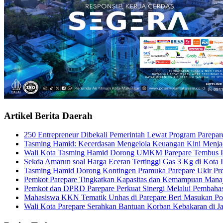
Artikel Berita Daerah
250 Entrepreneur Dibekali Pemerintah Lewat Program Parepar
Tasming Hamid: Kecerdasan Mengelola Keuangan Kini Menja
Wali Kota Tasming Hamid Dorong UMKM Parepare Tembus P
Sekda Amarun soal Harga Eceran Tertinggi Gas 3 Kg di Kota P
Tasming Hamid Dorong Kontingen Pramuka Parepare Ukir Pres
Pemkot Parepare Tingkatkan Kapasitas dan Kemampuan Man
Pemkot dan DPRD Parepare Perkuat Sinergi Melalui Pemba
Mahasiswa KKN Tematik Unhas di Parepare Beri Masukan Poli
Wali Kota Parepare Serahkan Bantuan Korban Kebakaran di J