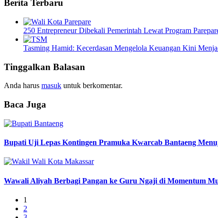
Berita Terbaru
250 Entrepreneur Dibekali Pemerintah Lewat Program Parepar
Tasming Hamid: Kecerdasan Mengelola Keuangan Kini Menja
Tinggalkan Balasan
Anda harus
masuk
untuk berkomentar.
Baca Juga
Bupati Uji Lepas Kontingen Pramuka Kwarcab Bantaeng Menu
Wawali Aliyah Berbagi Pangan ke Guru Ngaji di Momentum M
1
2
3