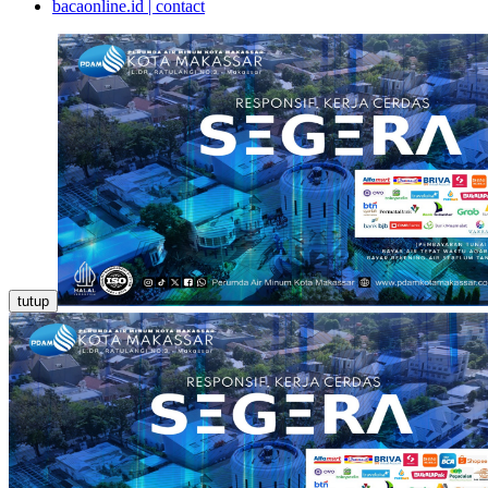
bacaonline.id | contact
tutup