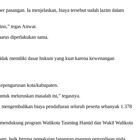
r pasangan. Ia menjelaskan, biaya tersebut sudah lazim dalam
ino,” tegas Anwar.
harus diperlakukan sama.
t tidak memiliki dasar hukum yang kuat karena kewenangan
kepengurusan kota/kabupaten.
ntuk meluruskan masalah ini,” tegasnya.
 mengembalikan biaya pendaftaran seluruh peserta sebanyak 1.378
ngin mendukung program Walikota Tasming Hamid dan Wakil Walikota
are, baik berupa pemakaian lapangan maupun penyediaan piala.