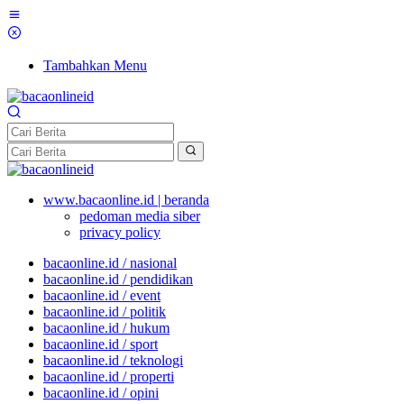
Tambahkan Menu
www.bacaonline.id | beranda
pedoman media siber
privacy policy
bacaonline.id / nasional
bacaonline.id / pendidikan
bacaonline.id / event
bacaonline.id / politik
bacaonline.id / hukum
bacaonline.id / sport
bacaonline.id / teknologi
bacaonline.id / properti
bacaonline.id / opini