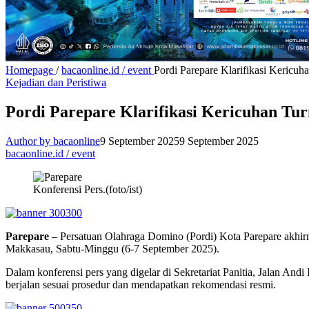
Homepage
/
bacaonline.id / event
Pordi Parepare Klarifikasi Keric
Kejadian dan Peristiwa
Pordi Parepare Klarifikasi Kericuhan T
Author by bacaonline
9 September 2025
9 September 2025
bacaonline.id / event
Konferensi Pers.(foto/ist)
Parepare
– Persatuan Olahraga Domino (Pordi) Kota Parepare akhirn
Makkasau, Sabtu-Minggu (6-7 September 2025).
Dalam konferensi pers yang digelar di Sekretariat Panitia, Jalan An
berjalan sesuai prosedur dan mendapatkan rekomendasi resmi.