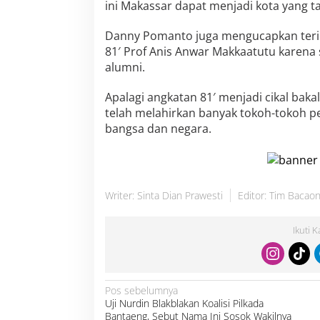
ini Makassar dapat menjadi kota yang t
g
k
a
Danny Pomanto juga mengucapkan teri
t
81′ Prof Anis Anwar Makkaatutu karen
a
alumni.
n
8
1
Apalagi angkatan 81′ menjadi cikal ba
telah melahirkan banyak tokoh-tokoh p
bangsa dan negara.
Writer: Sinta Dian Prawesti
Editor: Tim Bacaon
Ikuti 
N
Pos sebelumnya
a
Uji Nurdin Blakblakan Koalisi Pilkada
v
i
Bantaeng, Sebut Nama Ini Sosok Wakilnya
g