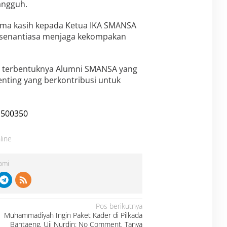
angguh.
ma kasih kepada Ketua IKA SMANSA
a senantiasa menjaga kekompakan
kal terbentuknya Alumni SMANSA yang
enting yang berkontribusi untuk
line
Kami
Pos berikutnya
Muhammadiyah Ingin Paket Kader di Pilkada
Bantaeng, Uji Nurdin: No Comment, Tanya