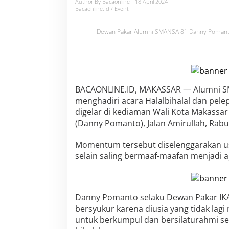
a
Author By Bacaonline
18 April 2024
Bacaonline.id / Event
l
b
i
Dewan Pakar Alumni SMANSA 81 Danny Pomanto 
h
a
l
a
l
W
BACAONLINE.ID, MAKASSAR — Alumni S
a
menghadiri acara Halalbihalal dan pel
l
digelar di kediaman Wali Kota Makass
k
o
(Danny Pomanto), Jalan Amirullah, Rabu 
t
D
Momentum tersebut diselenggarakan usai
a
selain saling bermaaf-maafan menjadi aj
n
n
y
P
o
Danny Pomanto selaku Dewan Pakar IK
m
bersyukur karena diusia yang tidak lag
a
untuk berkumpul dan bersilaturahmi se
n