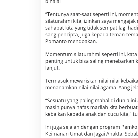
bihalal
t
o
N
“Tentunya saat-saat seperti ini, mome
o
silaturahmi kita, izinkan saya mengajak
s
sahabat kita yang tidak sempat lagi ha
t
sang pencipta, juga kepada teman-teman
a
l
Pomanto mendoakan.
g
i
Momentum silaturahmi seperti ini, kat
a
penting untuk bisa saling menebarkan 
A
lanjut.
l
u
m
Termasuk mewariskan nilai-nilai kebai
n
menanamkan nilai-nilai agama. Yang jela
i
S
“Sesuatu yang paling mahal di dunia i
M
masih punya nafas marilah kita berbuat b
A
N
kebaikan kepada anak dan cucu kita,” tu
S
A
Ini juga sejalan dengan program Pemko
A
Keimanan Umat dan Jagai Anakta. Sebab
n