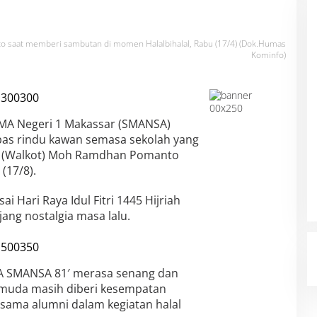
saat memberi sambutan di momen Halalbihalal, Rabu (17/4) (Dok.Humas
Kominfo)
MA Negeri 1 Makassar (SMANSA)
epas rindu kawan semasa sekolah yang
ar (Walkot) Moh Ramdhan Pomanto
(17/8).
 Hari Raya Idul Fitri 1445 Hijriah
ang nostalgia masa lalu.
A SMANSA 81′ merasa senang dan
i muda masih diberi kesempatan
sama alumni dalam kegiatan halal