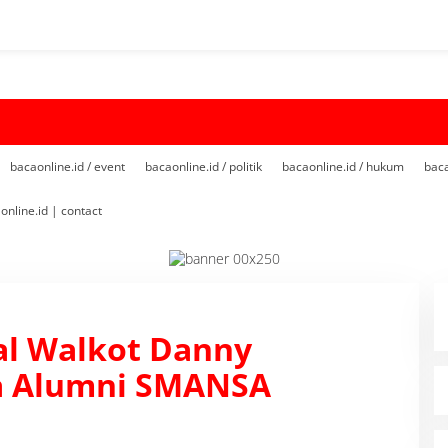
bacaonline.id / event
bacaonline.id / politik
bacaonline.id / hukum
baca
online.id | contact
al Walkot Danny
a Alumni SMANSA