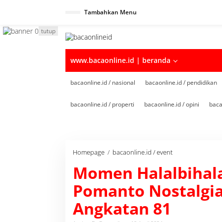
Tambahkan Menu
tutup
www.bacaonline.id | beranda
bacaonline.id / nasional
bacaonline.id / pendidikan
bacaonline.id / properti
bacaonline.id / opini
baca
Homepage
/
bacaonline.id / event
M
o
Momen Halalbihal
m
e
Pomanto Nostalgi
n
H
Angkatan 81
a
l