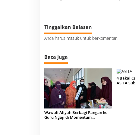
a
s
i
p
o
s
Tinggalkan Balasan
Anda harus
masuk
untuk berkomentar.
Baca Juga
4 Bakal C
ASITA Sul
Wawali Aliyah Berbagi Pangan ke
Guru Ngaji di Momentum
Muktamar V Wahdah Islamiyah