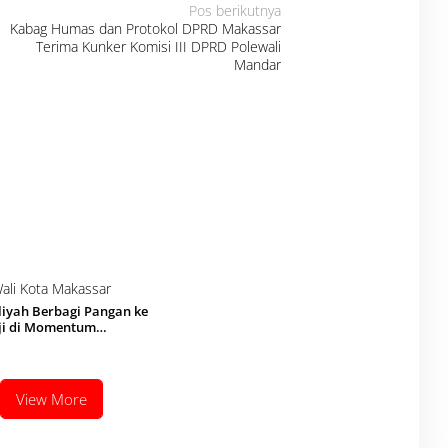
Pos berikutnya
Kabag Humas dan Protokol DPRD Makassar
Terima Kunker Komisi III DPRD Polewali
Mandar
iyah Berbagi Pangan ke
ji di Momentum
 V Wahdah Islamiyah
View More