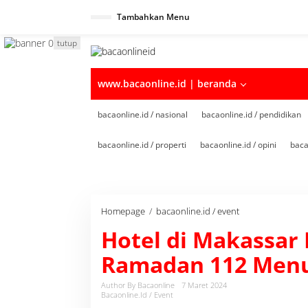
Tambahkan Menu
tutup
www.bacaonline.id | beranda
bacaonline.id / nasional
bacaonline.id / pendidikan
bacaonline.id / properti
bacaonline.id / opini
baca
Homepage
/
bacaonline.id / event
H
o
Hotel di Makassar 
t
e
Ramadan 112 Menu 
l
d
i
Author By Bacaonline
7 Maret 2024
Bacaonline.id / Event
M