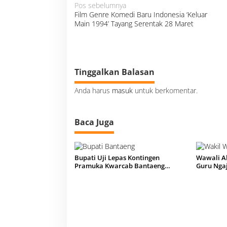
a
N
Pos sebelumnya
a
p
Film Genre Komedi Baru Indonesia ‘Keluar
v
i
H
Main 1994’ Tayang Serentak 28 Maret
g
a
a
s
r
i
i
p
o
s
Tinggalkan Balasan
Anda harus
masuk
untuk berkomentar.
Baca Juga
Bupati Uji Lepas Kontingen
Wawali Al
Pramuka Kwarcab Bantaeng
Guru Nga
Menuju Jamnas XII 2026
Muktamar