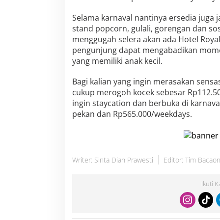
R
a
Selama karnaval nantinya ersedia juga 
m
stand popcorn, gulali, gorengan dan sos
a
d
menggugah selera akan ada Hotel Roya
a
pengunjung dapat mengabadikan momen
n
yang memiliki anak kecil.
1
1
Bagi kalian yang ingin merasakan sensa
2
M
cukup merogoh kocek sebesar Rp112.50
e
ingin staycation dan berbuka di karnava
n
pekan dan Rp565.000/weekdays.
u
B
e
r
b
Writer: Sinta Dian Prawesti
Editor: Tim Bacaon
e
d
a
Ikuti 
S
e
t
i