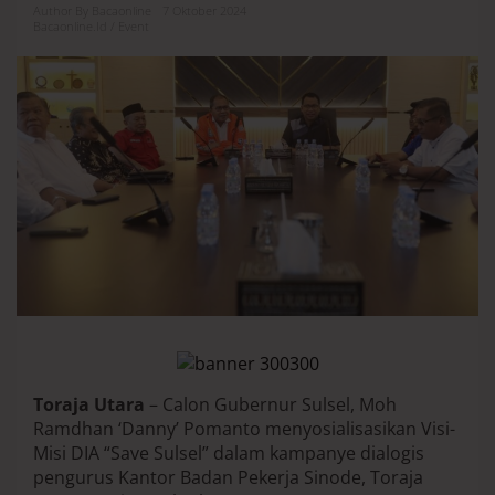
o
Author By Bacaonline
7 Oktober 2024
Bacaonline.id / Event
m
o
r
1
D
P
K
a
m
p
a
n
y
e
d
i
T
o
r
Toraja Utara
– Calon Gubernur Sulsel, Moh
u
Ramdhan ‘Danny’ Pomanto menyosialisasikan Visi-
t
,
Misi DIA “Save Sulsel” dalam kampanye dialogis
D
pengurus Kantor Badan Pekerja Sinode, Toraja
i