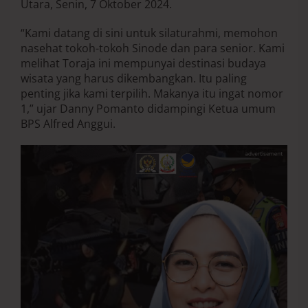
Utara, Senin, 7 Oktober 2024.
s
a
“Kami datang di sini untuk silaturahmi, memohon
m
b
nasehat tokoh-tokoh Sinode dan para senior. Kami
u
melihat Toraja ini mempunyai destinasi budaya
t
wisata yang harus dikembangkan. Itu paling
T
penting jika kami terpilih. Makanya itu ingat nomor
o
1,” ujar Danny Pomanto didampingi Ketua umum
k
o
BPS Alfred Anggui.
h
S
i
n
o
d
e
d
i
K
a
n
t
o
r