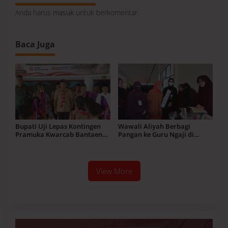
Anda harus
masuk
untuk berkomentar.
Baca Juga
Bupati Uji Lepas Kontingen
Wawali Aliyah Berbagi
Pramuka Kwarcab Bantaeng
Pangan ke Guru Ngaji di
Menuju Jamnas XII 2026
Momentum Muktamar V
Wahdah Islamiyah
View More