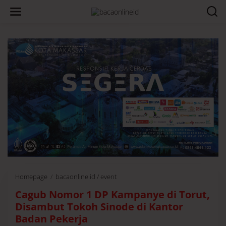
Homepage
/
bacaonline.id / event
C
a
Cagub Nomor 1 DP Kampanye di Torut,
g
u
Disambut Tokoh Sinode di Kantor
b
Badan Pekerja
N