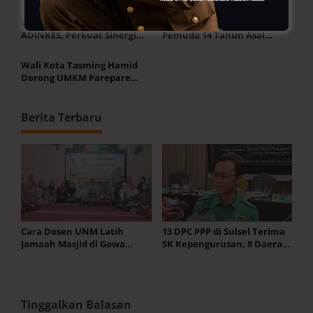
Sistem Penjaminan Mutu
Unggulan KKSS Bone Tatap
Pendidikan
Kompetensi Global
Wawali Aliyah Hadiri FKN
Ananda Zayn Neymar
ADINKES, Perkuat Sinergi
Pemuda 14 Tahun Asal
Layanan Kesehatan
Sulsel Jagoan HRI di ITRC
2026
Wali Kota Tasming Hamid
Dorong UMKM Parepare
Tembus Pasar Global
Berita Terbaru
Cara Dosen UNM Latih
13 DPC PPP di Sulsel Terima
Jamaah Masjid di Gowa
SK Kepengurusan, 8 Daerah
Pahami Makna Bahasa Arab
Kenapa Menggantung?
Alquran
Tinggalkan Balasan