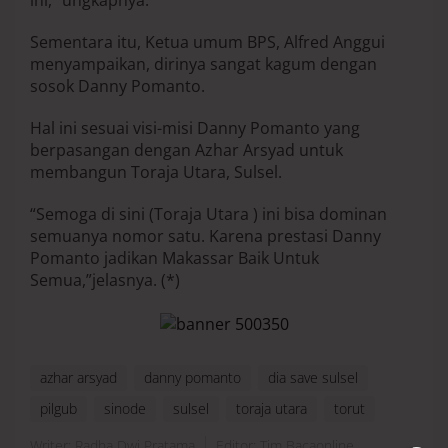
ini,” ungkapnya.
Sementara itu, Ketua umum BPS, Alfred Anggui
menyampaikan, dirinya sangat kagum dengan
sosok Danny Pomanto.
Hal ini sesuai visi-misi Danny Pomanto yang
berpasangan dengan Azhar Arsyad untuk
membangun Toraja Utara, Sulsel.
“Semoga di sini (Toraja Utara ) ini bisa dominan
semuanya nomor satu. Karena prestasi Danny
Pomanto jadikan Makassar Baik Untuk
Semua,”jelasnya. (*)
azhar arsyad
danny pomanto
dia save sulsel
pilgub
sinode
sulsel
toraja utara
torut
Writer: Radha Dwi Pratama
Editor: Tim Bacaonline