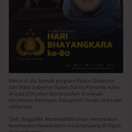
B
a
d
a
n
P
e
k
e
r
j
a
Menurut dia, banyak program Paslon Gubernur
dan Wakil Gubernur Sulsel, Danny Pomanto-Azhar
Arsyad (DIA) akan diprioritaskan di wilayah
Kecamatan Rantepao, Kabupaten Toraja Utara dan
sekitarnya.
“Jadi,
TungguMa
.
Alhamdulillah
tuhan memberikan
kesempatan kepada kami untuk berjuang di Pilgub