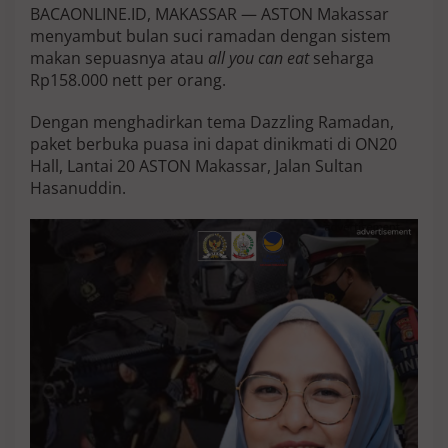
BACAONLINE.ID, MAKASSAR — ASTON Makassar
g
S
menyambut bulan suci ramadan dengan sistem
e
makan sepuasnya atau
all you can eat
seharga
l
Rp158.000 nett per orang.
a
m
Dengan menghadirkan tema Dazzling Ramadan,
a
R
paket berbuka puasa ini dapat dinikmati di ON20
a
Hall, Lantai 20 ASTON Makassar, Jalan Sultan
m
Hasanuddin.
a
d
a
n
1
4
4
5
d
i
A
S
T
O
N