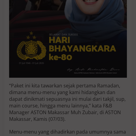
H
o
t
e
l
M
a
k
a
s
s
a
r
“Paket ini kita tawarkan sejak pertama Ramadan,
dimana menu-menu yang kami hidangkan dan
dapat dinikmati sepuasnya ini mulai dari takjil, sup,
main course, hingga menu lainnya,” kata F&B
Manager ASTON Makassar Muh Zubair, di ASTON
Makassar, Kamis (07/03).
Menu-menu yang dihadirkan pada umumnya sama