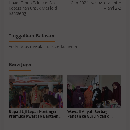
i
Huadi Group Salurkan Alat
Cup 2024: Nashville vs Inter
g
a
Kebersihan untuk Masjid di
Miami 2-2
s
Bantaeng
i
p
o
s
Tinggalkan Balasan
Anda harus
masuk
untuk berkomentar.
Baca Juga
Bupati Uji Lepas Kontingen
Wawali Aliyah Berbagi
Pramuka Kwarcab Bantaeng
Pangan ke Guru Ngaji di
Menuju Jamnas XII 2026
Momentum Muktamar V
Wahdah Islamiyah