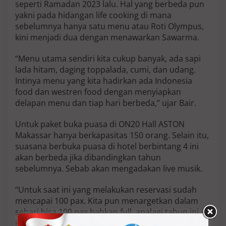
seperti Ramadan 2023 lalu. Hal yang berbeda pun
yakni pada hidangan life cooking di mana
sebelumnya hanya satu menu atau Roti Olympus,
kini menjadi dua dengan menawarkan Sawarma.
“Menu utama sendiri kita cukup banyak, ada sapi
lada hitam, daging toppalada, cumi, dan udang.
Intinya menu yang kita hadirkan ada Indonesia
food dan westren food dengan menyiapkan
delapan menu dan tiap hari berbeda,” ujar Bair.
Untuk paket buka puasa di ON20 Hall ASTON
Makassar hanya berkapasitas 150 orang. Selain itu,
suasana berbuka puasa di hotel berbintang 4 ini
akan berbeda jika dibandingkan tahun
sebelumnya. Sebab akan mengadakan live musik.
“Untuk saat ini yang melakukan reservasi sudah
mencapai 100 pax. Kita pun menargetkan dalam
sehari bisa 100 pax bahkan full, apalagi tahun ini
kita ada live musiknya,” harap general manajer