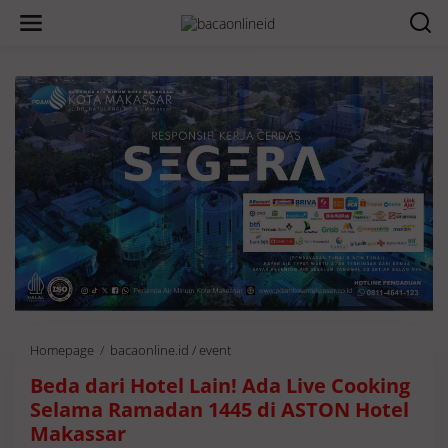
Homepage
/
bacaonline.id / event
B
e
Beda dari Hotel Lain! Ada Live Cooking
d
a
Selama Ramadan 1445 di ASTON Hotel
d
Makassar
a