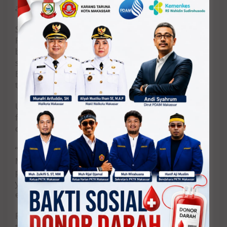
aston tersebut.
Sementara, Marcomm Manager ASTON Makassar
Rari Maharani mengatakan, adanya paket
berpuasa harga terbaik ini tentunya dapat menjadi
salah satu pilihan tempat untuk berbuka puasa.
Baik bersama keluarga, rekan, mitra hingga orang
terkasih.
Untuk pemilihan ON20 Hall, merupakan lokasi
favorit bagi pengunjung saat berbuka puasa
dengan
view sunset
yang memukau.
“ON20 Hall masih menjadi tempat favorit di ASTON
Makassar dan nantinya akan menjadi pilihan yang
pas saat berbuka, karena memiliki view sunset
yang luar biasa dan pastinya makanan terjamin
enak,” katanya.
Pada paket ini, pihaknya juga menyediakan promo
tambahan. Dimana untuk pembelian 10 pax gratis