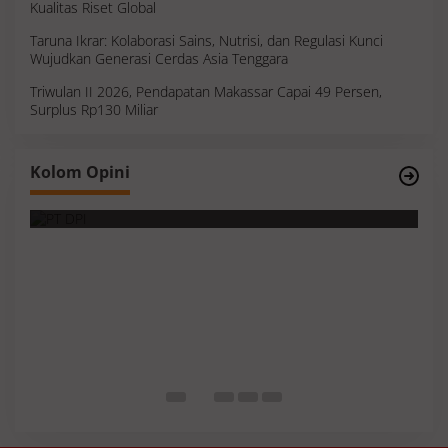
Kualitas Riset Global
Taruna Ikrar: Kolaborasi Sains, Nutrisi, dan Regulasi Kunci
Wujudkan Generasi Cerdas Asia Tenggara
Triwulan II 2026, Pendapatan Makassar Capai 49 Persen,
Surplus Rp130 Miliar
Survei, Angka Presentase dan Kejujuran
Kolom Opini
Membaca Realitas
S
I
M