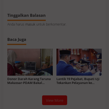
Tinggalkan Balasan
Anda harus
masuk
untuk berkomentar.
Baca Juga
Donor Darah Karang Taruna
Lantik 19 Pejabat, Bupati Uji
Makassar-PDAM Bakal
Tekankan Pelayanan ke
Kumpul Ratusan Kantong
Masyarakat Terus Meningkat
View More