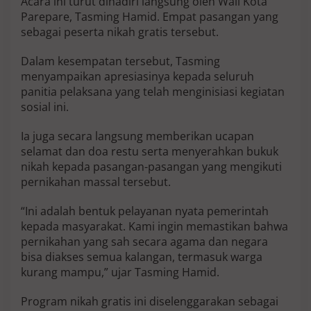
Acara ini turut dihadiri langsung oleh Wali Kota
g
Parepare, Tasming Hamid. Empat pasangan yang
M
sebagai peserta nikah gratis tersebut.
a
m
Dalam kesempatan tersebut, Tasming
p
u
menyampaikan apresiasinya kepada seluruh
panitia pelaksana yang telah menginisiasi kegiatan
sosial ini.
Ia juga secara langsung memberikan ucapan
selamat dan doa restu serta menyerahkan bukuk
nikah kepada pasangan-pasangan yang mengikuti
pernikahan massal tersebut.
“Ini adalah bentuk pelayanan nyata pemerintah
kepada masyarakat. Kami ingin memastikan bahwa
pernikahan yang sah secara agama dan negara
bisa diakses semua kalangan, termasuk warga
kurang mampu,” ujar Tasming Hamid.
Program nikah gratis ini diselenggarakan sebagai