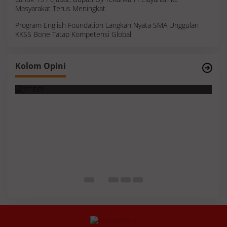
Masyarakat Terus Meningkat
Program English Foundation Langkah Nyata SMA Unggulan
KKSS Bone Tatap Kompetensi Global
Survei, Angka Presentase dan Kejujuran
Kolom Opini
Membaca Realitas
S
I
M