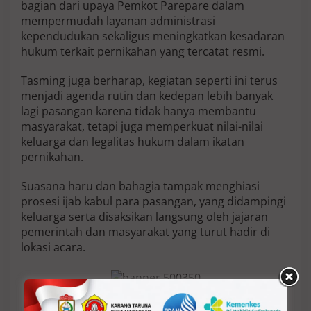
bagian dari upaya Pemkot Parepare dalam
mempermudah layanan administrasi
kependudukan sekaligus meningkatkan kesadaran
hukum terkait pernikahan yang tercatat resmi.
Tasming juga berharap, kegiatan seperti ini terus
menjadi agenda rutin dan kedepan lebih banyak
lagi pasangan karena tidak hanya membantu
masyarakat, tetapi juga memperkuat nilai-nilai
keluarga dan legalitas hukum dalam ikatan
pernikahan.
Suasana haru dan bahagia tampak menghiasi
prosesi ijab kabul para pasangan, yang didampingi
keluarga serta disaksikan langsung oleh jajaran
pemerintah dan masyarakat yang turut hadir di
lokasi acara.