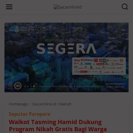
Homepage
/
bacaonline.id / daerah
W
a
Seputar Parepare
l
k
Walkot Tasming Hamid Dukung
o
Program Nikah Gratis Bagi Warga
t