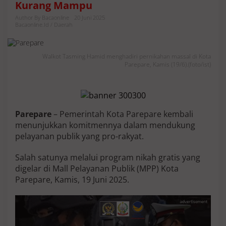
Kurang Mampu
T
a
Author By Bacaonline
20 Juni 2025
s
Bacaonline.id / Daerah
m
i
n
Walkot Tasming Hamid menghadiri pernikahan massal di Kota
g
Parepare, Kamis (19/6).(foto/ist)
H
a
m
i
d
Parepare
– Pemerintah Kota Parepare kembali
D
u
menunjukkan komitmennya dalam mendukung
k
pelayanan publik yang pro-rakyat.
u
n
Salah satunya melalui program nikah gratis yang
g
digelar di Mall Pelayanan Publik (MPP) Kota
P
r
Parepare, Kamis, 19 Juni 2025.
o
g
r
a
m