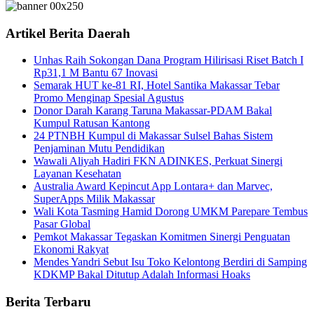
Artikel Berita Daerah
Unhas Raih Sokongan Dana Program Hilirisasi Riset Batch I
Rp31,1 M Bantu 67 Inovasi
Semarak HUT ke-81 RI, Hotel Santika Makassar Tebar
Promo Menginap Spesial Agustus
Donor Darah Karang Taruna Makassar-PDAM Bakal
Kumpul Ratusan Kantong
24 PTNBH Kumpul di Makassar Sulsel Bahas Sistem
Penjaminan Mutu Pendidikan
Wawali Aliyah Hadiri FKN ADINKES, Perkuat Sinergi
Layanan Kesehatan
Australia Award Kepincut App Lontara+ dan Marvec,
SuperApps Milik Makassar
Wali Kota Tasming Hamid Dorong UMKM Parepare Tembus
Pasar Global
Pemkot Makassar Tegaskan Komitmen Sinergi Penguatan
Ekonomi Rakyat
Mendes Yandri Sebut Isu Toko Kelontong Berdiri di Samping
KDKMP Bakal Ditutup Adalah Informasi Hoaks
Berita Terbaru