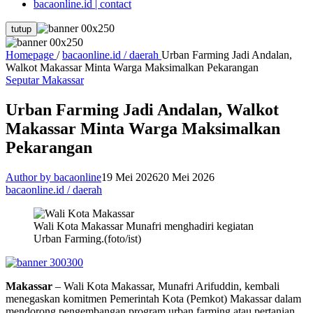
bacaonline.id | contact
tutup
Homepage
/
bacaonline.id / daerah
Urban Farming Jadi Andalan,
Walkot Makassar Minta Warga Maksimalkan Pekarangan
Seputar Makassar
Urban Farming Jadi Andalan, Walkot
Makassar Minta Warga Maksimalkan
Pekarangan
Author by bacaonline
19 Mei 2026
20 Mei 2026
bacaonline.id / daerah
Wali Kota Makassar Munafri menghadiri kegiatan
Urban Farming.(foto/ist)
Makassar
– Wali Kota Makassar, Munafri Arifuddin, kembali
menegaskan komitmen Pemerintah Kota (Pemkot) Makassar dalam
mendorong pengembangan program urban farming atau pertanian