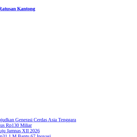
Ratusan Kantong
Wujudkan Generasi Cerdas Asia Tenggara
lus Rp130 Miliar
uju Jamnas XII 2026
Rp31,1 M Bantu 67 Inovasi