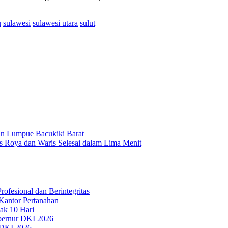
u
sulawesi
sulawesi utara
sulut
n Lumpue Bacukiki Barat
 Roya dan Waris Selesai dalam Lima Menit
fesional dan Berintegritas
Kantor Pertanahan
ak 10 Hari
bernur DKI 2026
 DKI 2026