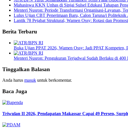
Mahasiswa KKN Unhas di Sinjai Sulsel Edukasi Tahapan Pengu
Menteri Nusron: Periode Transformasi Organisasi-Layanan, T
Lulus Ujian CBT Penerimaan Baru, Calon Taruna/i Politeknik 
Lantik 78 Pejabat Struktural, Wamen Ossy: Rotasi dan Promosi
Berita Terbaru
Buka Ujian PPAT 2026, Wamen Ossy: Jadi PPAT Kompeten, Pro
Menteri Nusron: Pengukuran Terjadwal Sudah Berlaku di 400 
Tinggalkan Balasan
Anda harus
masuk
untuk berkomentar.
Baca Juga
Triwulan II 2026, Pendapatan Makassar Capai 49 Persen, Surpl