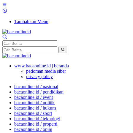
Tambahkan Menu
www.bacaonline.id | beranda
pedoman media siber
privacy policy
bacaonline.id / nasional
bacaonline.id / pendidikan
bacaonline.id / event
bacaonline.id / politik
bacaonline.id / hukum
bacaonline.id / sport
bacaonline.id / teknologi
bacaonline.id / properti
bacaonline.id / opini