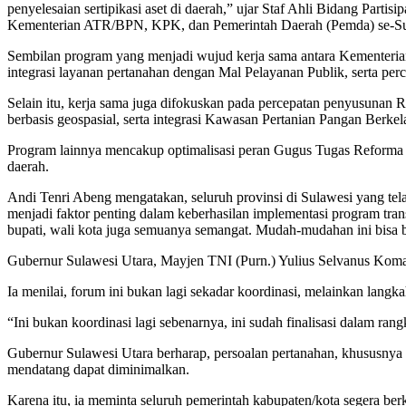
penyelesaian sertipikasi aset di daerah,” ujar Staf Ahli Bidang Pa
Kementerian ATR/BPN, KPK, dan Pemerintah Daerah (Pemda) se-Sulut
Sembilan program yang menjadi wujud kerja sama antara Kementeri
integrasi layanan pertanahan dengan Mal Pelayanan Publik, serta perc
Selain itu, kerja sama juga difokuskan pada percepatan penyusunan 
berbasis geospasial, serta integrasi Kawasan Pertanian Pangan Be
Program lainnya mencakup optimalisasi peran Gugus Tugas Reforma
daerah.
Andi Tenri Abeng mengatakan, seluruh provinsi di Sulawesi yang te
menjadi faktor penting dalam keberhasilan implementasi program tra
bupati, wali kota juga semuanya semangat. Mudah-mudahan ini bisa b
Gubernur Sulawesi Utara, Mayjen TNI (Purn.) Yulius Selvanus Komal
Ia menilai, forum ini bukan lagi sekadar koordinasi, melainkan lang
“Ini bukan koordinasi lagi sebenarnya, ini sudah finalisasi dalam ra
Gubernur Sulawesi Utara berharap, persoalan pertanahan, khususnya se
mendatang dapat diminimalkan.
Karena itu, ia meminta seluruh pemerintah kabupaten/kota segera be