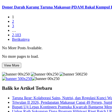
Donor Darah Karang Taruna Makassar-PDAM Bakal Kumpul 
1
2
3
…
2,103
Berikutnya
No More Posts Available.
No more pages to load.
View More
Balik ke Artikel Terbaru
Taruna Ikrar: Kolaborasi Sains, Nutrisi, dan Regulasi Kunci 
Triwulan II 2026, Pendapatan Makassar Capai 49 Persen, Surp
Bupati Uji Lepas Kontingen Pramuka Kwarcab Bantaeng Men
Unhas Raih Sokongan Dana Program Hilirisasi Riset Batch I 