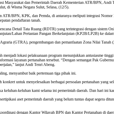
rtisipasi Masyarakat dan Pemerintah Daerah Kementerian ATR/BPN, Andi 
, di Wisma Negara Sulut, Selasa, (12/5).
an ATR/BPN, KPK, dan Pemda, di antaranya meliputi integrasi Nomor
epatan pendaftaran tanah.
Rencana Detail Tata Ruang (RDTR) yang terintegrasi dengan sistem On
rkelanjutan/Lahan Pertanian Pangan Berkelanjutan (KP2B/LP2B) ke da
 Agraria (GTRA), pengembangan dan pemanfaatan Zona Nilai Tanah (
lah menjadi lokasi pelaksanaan program menunjukkan antusiasme tinggi
nsformasi layanan pertanahan tersebut. “Dengan semangat Pak Gubernu
erjalan,” lanjut Andi Tenri Abeng.
ing, menyambut baik pertemuan tiga pihak ini.
kah konkret untuk menyelesaikan berbagai persoalan pertanahan yang se
ngka keluhan-keluhan kami selama ini pemerintah daerah. Dan hari ini 
rtipikasi aset pemerintah daerah yang belum tuntas dapat segera ditunt
rkoordinasi dengan Kantor Wilayah BPN dan Kantor Pertanahan di daera