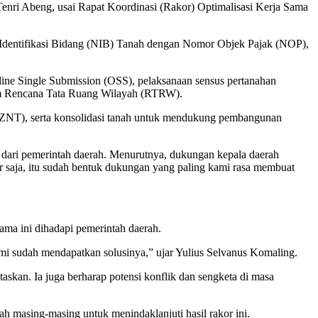
Tenri Abeng, usai Rapat Koordinasi (Rakor) Optimalisasi Kerja Sama
 Identifikasi Bidang (NIB) Tanah dengan Nomor Objek Pajak (NOP),
line Single Submission (OSS), pelaksanaan sensus pertanahan
lam Rencana Tata Ruang Wilayah (RTRW).
ZNT), serta konsolidasi tanah untuk mendukung pembangunan
 dari pemerintah daerah. Menurutnya, dukungan kepala daerah
r saja, itu sudah bentuk dukungan yang paling kami rasa membuat
lama ini dihadapi pemerintah daerah.
kami sudah mendapatkan solusinya,” ujar Yulius Selvanus Komaling.
askan. Ia juga berharap potensi konflik dan sengketa di masa
h masing-masing untuk menindaklanjuti hasil rakor ini.