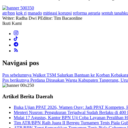
atr/bpn
kpk ri
manado
mitigasi korupsi
reforma agraria
sentuh tanahk
Writer: Radha Dwi P
Editor: Tim Bacaonline
Ikuti Kami
Navigasi pos
Pos sebelumnya
Walkot TSM Salurkan Bantuan ke Korban Kebakara
Pos berikutnya
Perdana Dirasakan Warga Kabupaten Tangerang, Urus
Artikel Berita Daerah
Buka Ujian PPAT 2026, Wamen Ossy: Jadi PPAT Kompeten, Pro
Menteri Nusron: Pengukuran Terjadwal Sudah Berlaku di 400 
Mulai 17 Agustus, Kantor BPN Uji Coba Layanan Peralihan H
Tim ATR/BPN Raih Juara II Beregu Turnamen Tenis Piala Gu
ATR/BPN Turut Semarakkan Turnamen Tenis Piala Gubernur