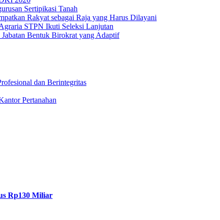
rusan Sertipikasi Tanah
empatkan Rakyat sebagai Raja yang Harus Dilayani
Agraria STPN Ikuti Seleksi Lanjutan
 Jabatan Bentuk Birokrat yang Adaptif
fesional dan Berintegritas
Kantor Pertanahan
us Rp130 Miliar