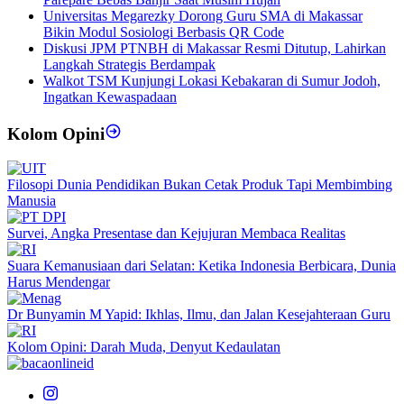
Universitas Megarezky Dorong Guru SMA di Makassar
Bikin Modul Sosiologi Berbasis QR Code
Diskusi JPM PTNBH di Makassar Resmi Ditutup, Lahirkan
Langkah Strategis Berdampak
Walkot TSM Kunjungi Lokasi Kebakaran di Sumur Jodoh,
Ingatkan Kewaspadaan
Kolom Opini
Filosopi Dunia Pendidikan Bukan Cetak Produk Tapi Membimbing
Manusia
Survei, Angka Presentase dan Kejujuran Membaca Realitas
Suara Kemanusiaan dari Selatan: Ketika Indonesia Berbicara, Dunia
Harus Mendengar
Dr Bunyamin M Yapid: Ikhlas, Ilmu, dan Jalan Kesejahteraan Guru
Kolom Opini: Darah Muda, Denyut Kedaulatan