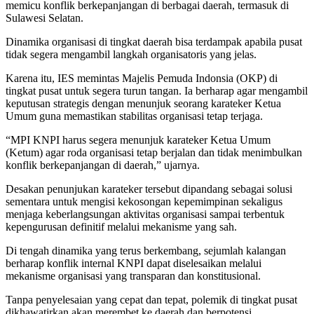
memicu konflik berkepanjangan di berbagai daerah, termasuk di
Sulawesi Selatan.
Dinamika organisasi di tingkat daerah bisa terdampak apabila pusat
tidak segera mengambil langkah organisatoris yang jelas.
Karena itu, IES memintas Majelis Pemuda Indonsia (OKP) di
tingkat pusat untuk segera turun tangan. Ia berharap agar mengambil
keputusan strategis dengan menunjuk seorang karateker Ketua
Umum guna memastikan stabilitas organisasi tetap terjaga.
“MPI KNPI harus segera menunjuk karateker Ketua Umum
(Ketum) agar roda organisasi tetap berjalan dan tidak menimbulkan
konflik berkepanjangan di daerah,” ujarnya.
Desakan penunjukan karateker tersebut dipandang sebagai solusi
sementara untuk mengisi kekosongan kepemimpinan sekaligus
menjaga keberlangsungan aktivitas organisasi sampai terbentuk
kepengurusan definitif melalui mekanisme yang sah.
Di tengah dinamika yang terus berkembang, sejumlah kalangan
berharap konflik internal KNPI dapat diselesaikan melalui
mekanisme organisasi yang transparan dan konstitusional.
Tanpa penyelesaian yang cepat dan tepat, polemik di tingkat pusat
dikhawatirkan akan merembet ke daerah dan berpotensi