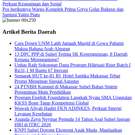
Perkuat Keagamaan dan Sosial
Pos berikutnya
Warga Komplek Prima Griya Gelar Bukpus dan
Santuni Yatim Piatu
Artikel Berita Daerah
Cara Dosen UNM Latih Jamaah Masjid di Gowa Pahami
Makna Bahasa Arab Alquran
13 DPC PPP di Sulsel Terima SK Kepengurusan, 8 Daerah
Kenapa Menggantung?
Unhas Raih Sokongan Dana Program Hilirisasi Riset Batch I
Rp31,1 M Bantu 67 Inovasi
Semarak HUT ke-81 RI, Hotel Santika Makassar Tebar
Promo Menginap Spesial Agustus
24 PTNBH Kumpul di Makassar Sulsel Bahas Sistem
Penjaminan Mutu Pendidikan
Program English Foundation Langkah Nyata SMA Unggulan
KKSS Bone Tatap Kompetensi Global
Wawali Aliyah Hadiri FKN ADINKES, Perkuat Sinergi
Layanan Kesehatan
Ananda Zayn Neymar Pemuda 14 Tahun Asal Sulsel Jagoan
HRI di ITRC 2026
KNPI Sulsel Dorong Ekonomi Anak Muda, Manfaatkan