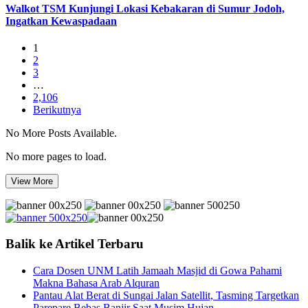
Walkot TSM Kunjungi Lokasi Kebakaran di Sumur Jodoh,
Ingatkan Kewaspadaan
1
2
3
…
2,106
Berikutnya
No More Posts Available.
No more pages to load.
View More
Balik ke Artikel Terbaru
Cara Dosen UNM Latih Jamaah Masjid di Gowa Pahami
Makna Bahasa Arab Alquran
Pantau Alat Berat di Sungai Jalan Satellit, Tasming Targetkan
Parepare Bebas Banjir Saat Musim Hujan