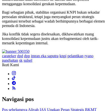
mengganggu konsolidasi gerakan kepemudaan.
Bagi sebagian pihak, stabilitas organisasi KNPI bukan sekadar
persoalan struktural, tetapi juga menyangkut peran strategis
organisasi tersebut sebagai wadah berhimpunnya berbagai elemen
pemuda di Indonesia.
Jika konflik tidak segera diselesaikan, dikhawatirkan ruang
konsolidasi kepemudaan justru akan terfragmentasi oleh tarik-
menarik kepentingan internal.
carateker
dpd
dpp
imran eka saputra
knpi
pelantikan
ryano
pandjaitan
sk
sulsel
Ikuti Kami
Navigasi pos
Pos sebelumnya
Aliyah IAS Ungkap Peran Strategis BKMT