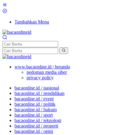
Tambahkan Menu
www.bacaonline.id | beranda
pedoman media siber
privacy policy
bacaonline.id / nasional
bacaonline.id / pendidikan
bacaonline.id / event
bacaonline.id / politik
bacaonline.id / hukum
bacaonline.id / sport
bacaonline.id / teknologi
bacaonline.id / properti
bacaonline.id / opini